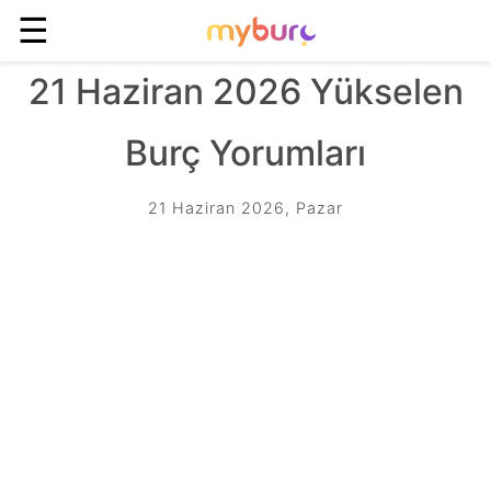
☰
21 Haziran 2026 Yükselen
Burç Yorumları
21 Haziran 2026, Pazar