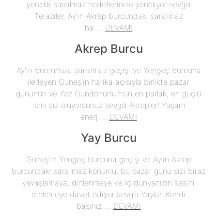
yönelik sarsılmaz hedeflerinize yöneliyor sevgili
Teraziler. Ay'ın Akrep burcundaki sarsılmaz
ha......
DEVAMI
Akrep Burcu
Ay'ın burcunuza sarsılmaz geçişi ve Yengeç burcuna
ilerleyen Güneş'in harika açısıyla birlikte pazar
gününün ve Yaz Gündönümü'nün en parlak, en güçlü
ismi siz oluyorsunuz sevgili Akrepler! Yaşam
enerj......
DEVAMI
Yay Burcu
Güneş'in Yengeç burcuna geçişi ve Ay'ın Akrep
burcundaki sarsılmaz konumu, bu pazar günü sizi biraz
yavaşlamaya, dinlenmeye ve iç dünyanızın sesini
dinlemeye davet ediyor sevgili Yaylar. Kendi
başınız......
DEVAMI