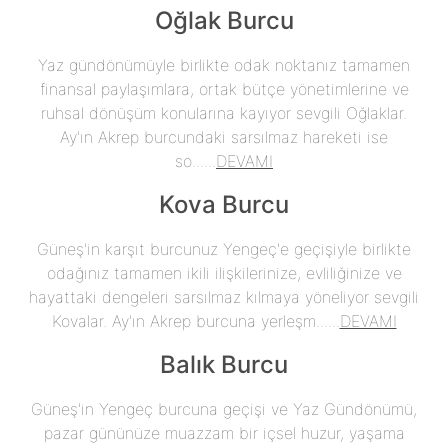
Oğlak Burcu
Yaz gündönümüyle birlikte odak noktanız tamamen
finansal paylaşımlara, ortak bütçe yönetimlerine ve
ruhsal dönüşüm konularına kayıyor sevgili Oğlaklar.
Ay'ın Akrep burcundaki sarsılmaz hareketi ise
so......
DEVAMI
Kova Burcu
Güneş'in karşıt burcunuz Yengeç'e geçişiyle birlikte
odağınız tamamen ikili ilişkilerinize, evliliğinize ve
hayattaki dengeleri sarsılmaz kılmaya yöneliyor sevgili
Kovalar. Ay'ın Akrep burcuna yerleşm......
DEVAMI
Balık Burcu
Güneş'in Yengeç burcuna geçişi ve Yaz Gündönümü,
pazar gününüze muazzam bir içsel huzur, yaşama