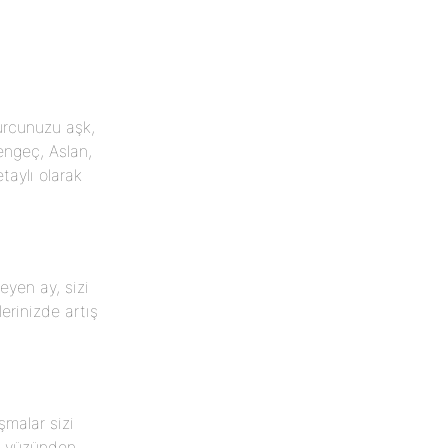
rcunuzu aşk,
Yengeç, Aslan,
taylı olarak
leyen ay, sizi
lerinizde artış
şmalar sizi
z yüzünden