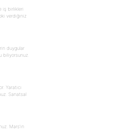
iş birlikleri
ki verdiğiniz
rin duygular
 biliyorsunuz.
or. Yaratıcı
nuz. Sanatsal
nuz. Mars’ın