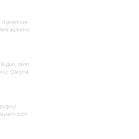
ilişkilerinize
rlere açıksınız
. Bugün, derin
ınız. Çalışma
ptığınız
ayların sizin