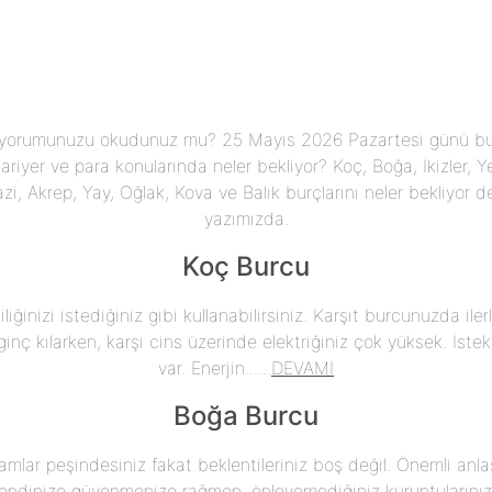
 yorumunuzu okudunuz mu? 25 Mayıs 2026 Pazartesi günü bu
 kariyer ve para konularında neler bekliyor? Koç, Boğa, İkizler, 
zi, Akrep, Yay, Oğlak, Kova ve Balık burçlarını neler bekliyor de
yazımızda.
Koç Burcu
iğinizi istediğiniz gibi kullanabilirsiniz. Karşıt burcunuzda iler
inç kılarken, karşı cins üzerinde elektriğiniz çok yüksek. İstek
var. Enerjin......
DEVAMI
Boğa Burcu
mlar peşindesiniz fakat beklentileriniz boş değil. Önemli anla
 Kendinize güvenmenize rağmen, önleyemediğiniz kuruntularını