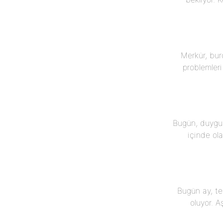
Merkür, burc
problemleri
Bugün, duygus
içinde ol
Bugün ay, te
oluyor. A