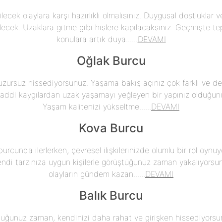
lecek olaylara karşı hazırlıklı olmalısınız. Duygusal dostluklar ve 
cek. Uzaklara gitme gibi hislere kapılacaksınız. Geçmişte tep
konulara artık duya......
DEVAMI
Oğlak Burcu
uzursuz hissediyorsunuz. Yaşama bakış açınız çok farklı ve de
Maddi kaygılardan uzak yaşamayı yeğleyen bir yapınız olduğunu
Yaşam kalitenizi yükseltme......
DEVAMI
Kova Burcu
burcunda ilerlerken, çevresel ilişkilerinizde olumlu bir rol oynuy
kendi tarzınıza uygun kişilerle görüştüğünüz zaman yakalıyorsu
olayların gündem kazan......
DEVAMI
Balık Burcu
duğunuz zaman, kendinizi daha rahat ve girişken hissediyorsu