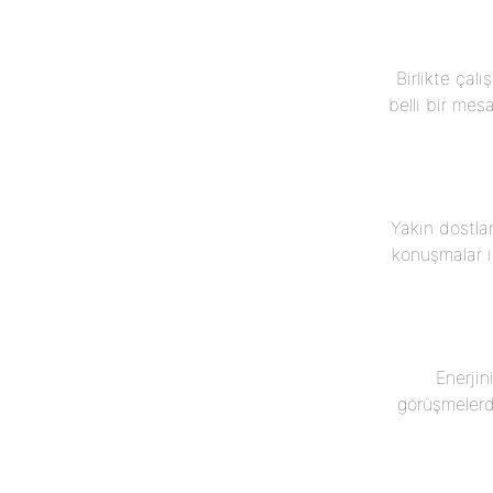
Birlikte çalı
belli bir mesa
Yakın dostlar
konuşmalar i
Enerjin
görüşmelerde