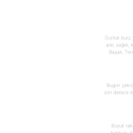
Günlük burç
aile, sağlık,
Başak, Tera
Bugün çekicil
son derece ilg
Büyük raka
bekliyor.