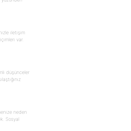
izle iletişim
çimleri var.
mlı düşünceler
laştığınız
tmenize neden
ek. Sosyal