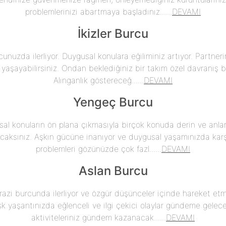
problemlerinizi abartmaya başladınız......
DEVAMI
İkizler Burcu
unuzda ilerliyor. Duygusal konulara eğiliminiz artıyor. Partnerin
 yaşayabilirsiniz. Ondan beklediğiniz bir takım özel davranış bi
Alınganlık göstereceğ......
DEVAMI
Yengeç Burcu
al konuların ön plana çıkmasıyla birçok konuda derin ve anla
acaksınız. Aşkın gücüne inanıyor ve duygusal yaşamınızda karşı
problemleri gözünüzde çok fazl......
DEVAMI
Aslan Burcu
razi burcunda ilerliyor ve özgür düşünceler içinde hareket e
şk yaşantınızda eğlenceli ve ilgi çekici olaylar gündeme gelec
aktiviteleriniz gündem kazanacak......
DEVAMI