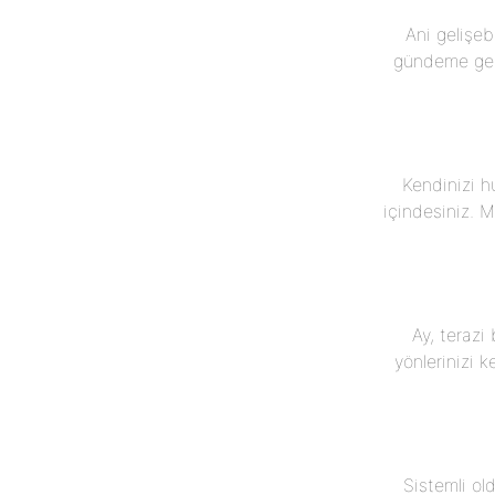
Ani gelişebi
gündeme gele
Kendinizi h
içindesiniz. 
Ay, terazi 
yönlerinizi 
Sistemli ol