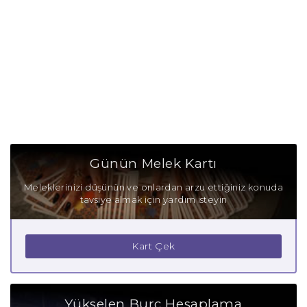
Günün Melek Kartı
Meleklerinizi düşünün ve onlardan arzu ettiğiniz konuda
tavsiye almak için yardım isteyin
Kart Çek
Yükselen Burç Hesaplama