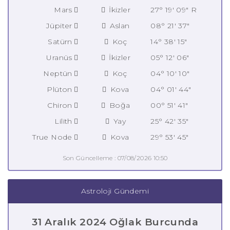
Mars
İkizler
27° 19' 09" R
Jüpiter
Aslan
08° 21' 37"
Satürn
Koç
14° 38' 15"
Uranüs
İkizler
05° 12' 06"
Neptün
Koç
04° 10' 10"
Plüton
Kova
04° 01' 44"
Chiron
Boğa
00° 51' 41"
Lilith
Yay
25° 42' 35"
True Node
Kova
29° 53' 45"
Son Güncelleme : 07/08/2026 10:50
Astroloji Gündemi
31 Aralık 2024 Oğlak Burcunda