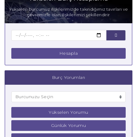
Yükselen burcumuz ilişkilerimizde takındığımız tavırları ve
çevremizle olan ilişkilerimizi şekillendirir
Hesapla
Burç Yorumları
Yükselen Yorumu
Günlük Yorumu