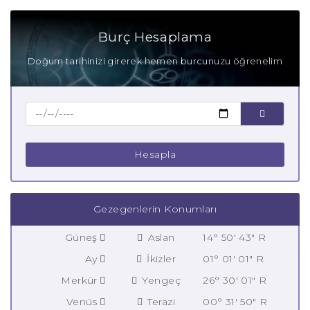
Burç Hesaplama
Doğum tarihinizi girerek hemen burcunuzu öğrenelim
Hesapla
Gezegenlerin Konumları
Güneş
Aslan
14° 50' 43" R
Ay
İkizler
01° 01' 01" R
Merkür
Yengeç
26° 30' 01" R
Venüs
Terazi
00° 31' 50" R