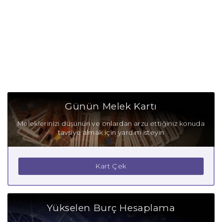
Günün Melek Kartı
Meleklerinizi düşünün ve onlardan arzu ettiğiniz konuda
tavsiye almak için yardım isteyin
Kart Çek
Yükselen Burç Hesaplama