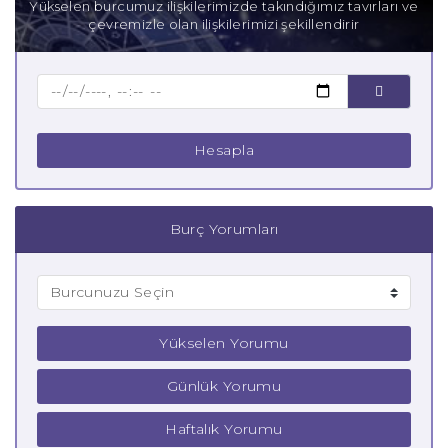
Yükselen burcumuz ilişkilerimizde takındığımız tavırları ve
çevremizle olan ilişkilerimizi şekillendirir
Hesapla
Burç Yorumları
Yükselen Yorumu
Günlük Yorumu
Haftalık Yorumu