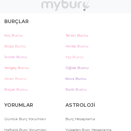
BURÇLAR
Koç Burcu
Terazi Burcu
Boğa Burcu
Akrep Burcu
İkizler Burcu
Yay Burcu
Yengeç Burcu
Oğlak Burcu
Aslan Burcu
Kova Burcu
Başak Burcu
Balık Burcu
YORUMLAR
ASTROLOJİ
Günlük Burç Yorumları
Burç Hesaplama
Haftalık Burç Yorumları
Yükselen Burç Hesaplama