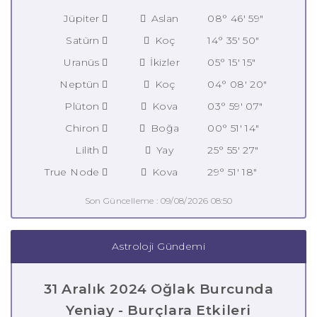
Jüpiter
Aslan
08° 46' 59"
Satürn
Koç
14° 35' 50"
Uranüs
İkizler
05° 15' 15"
Neptün
Koç
04° 08' 20"
Plüton
Kova
03° 59' 07"
Chiron
Boğa
00° 51' 14"
Lilith
Yay
25° 55' 27"
True Node
Kova
29° 51' 18"
Son Güncelleme : 09/08/2026 08:50
Astroloji Gündemi
31 Aralık 2024 Oğlak Burcunda
Yeniay - Burçlara Etkileri