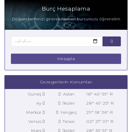
Burç Hesaplama
Doğum tarihinizi girerek hemen burcunuzu öğrenelim
Hesapla
Gezegenlerin Konumları
Güneş
Aslan
16° 40' 59" R
Ay
İkizler
28° 49' 25" R
Merkür
Yengeç
29° 18' 36" R
Venüs
Terazi
02° 27' 01" R
Mars
İkizler
28° 35' 51" R