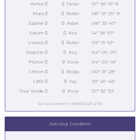
Venüs
Terazi
01° 36' 15" R
Mars
İkizler
28° 01' 59" R
Jüpiter
Aslan
08° 35' 47"
Satürn
Koç
14° 36' 57"
Uranüs
İkizler
05° 13' 52"
Neptün
Koç
04° 09' 09"
Plüton
Kova
04° 00' 16"
Chiron
Boğa
00° 51' 28"
Lilith
Yay
25° 49' 46"
True Node
Kova
29° 52' 33"
Son Güncelleme : 08/08/2026 12:30
Astroloji Gündemi