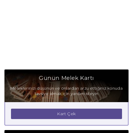
Günün Melek Kartı
Meleklerinizi düşünün ve onlardan arzu ettiğiniz konuda
tavsiye almak için yardım isteyin
Kart Çek