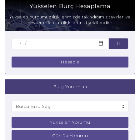
Yükselen Burç Hesaplama
Yükselen burcumuz ilişkilerimizde takındığımız tavırları ve
çevremizle olan ilişkilerimizi şekillendirir
Hesapla
Burç Yorumları
Yükselen Yorumu
Günlük Yorumu