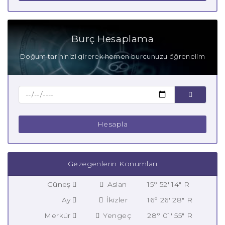
Burç Hesaplama
Doğum tarihinizi girerek hemen burcunuzu öğrenelim
Hesapla
Gezegenlerin Konumları
Güneş
Aslan
15° 52' 14" R
Ay
İkizler
16° 26' 28" R
Merkür
Yengeç
28° 01' 55" R