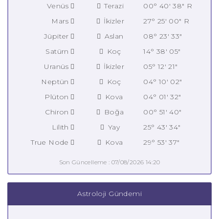
Venüs
Terazi
00° 40' 38" R
Mars
İkizler
27° 25' 00" R
Jüpiter
Aslan
08° 23' 33"
Satürn
Koç
14° 38' 05"
Uranüs
İkizler
05° 12' 21"
Neptün
Koç
04° 10' 02"
Plüton
Kova
04° 01' 32"
Chiron
Boğa
00° 51' 40"
Lilith
Yay
25° 43' 34"
True Node
Kova
29° 53' 37"
Son Güncelleme : 07/08/2026 14:20
Astroloji Gündemi