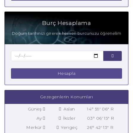
Burç Hesaplama
Doğum tarihinizi girerek hemen burcunuzu öğrenelim
Hesapla
Gezegenlerin Konumları
Güneş
Aslan
14° 59' 06" R
Ay
İkizler
03° 06' 15" R
Merkür
Yengeç
26° 42' 13" R