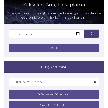
Yükselen Burç Hesaplama
Yükselen burcumuz ilişkilerimizde takındığımız tavırları ve
çevremizle olan ilişkilerimizi şekillendirir
Hesapla
Burç Yorumları
Yükselen Yorumu
Günlük Yorumu