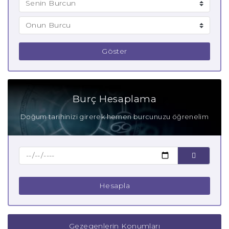
Göster
Burç Hesaplama
Doğum tarihinizi girerek hemen burcunuzu öğrenelim
Hesapla
Gezegenlerin Konumları