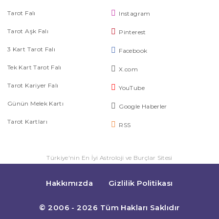
Tarot Falı
Instagram
Tarot Aşk Falı
Pinterest
3 Kart Tarot Falı
Facebook
Tek Kart Tarot Falı
X.com
Tarot Kariyer Falı
YouTube
Günün Melek Kartı
Google Haberler
Tarot Kartları
RSS
Türkiye'nin En İyi Astroloji ve Burçlar Sitesi
Hakkımızda
Gizlilik Politikası
© 2006 - 2026 Tüm Hakları Saklıdır