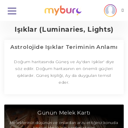
Işıklar (Luminaries, Lights)
Astrolojide Işıklar Teriminin Anlamı
Doğum haritasında Güneş ve Ay'dan Işıklar' diye
söz edilir. Doğum haritasının en önemli güçleri
ışıklardır. Güneş kişiliği, Ay da duyguları temsil
eder.
Günün Melek Kartı
Meleklerinizi düşünün ve onlardan arzu ettiğiniz konuda
tavsiye almak için yardım isteyin