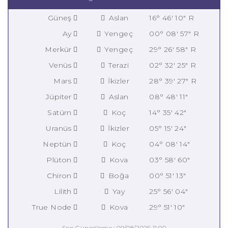
Güneş
Aslan
16° 46' 10" R
Ay
Yengeç
00° 08' 57" R
Merkür
Yengeç
29° 26' 58" R
Venüs
Terazi
02° 32' 25" R
Mars
İkizler
28° 39' 27" R
Jüpiter
Aslan
08° 48' 11"
Satürn
Koç
14° 35' 42"
Uranüs
İkizler
05° 15' 24"
Neptün
Koç
04° 08' 14"
Plüton
Kova
03° 58' 60"
Chiron
Boğa
00° 51' 13"
Lilith
Yay
25° 56' 04"
True Node
Kova
29° 51' 10"
Son Güncelleme : 09/08/2026 11:00