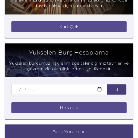
Meleklerinizi düşünün ve onlardan arzu ettiğiniz konuda
tavsiye almak için yardım isteyin
Kart Çek
Yükselen Burç Hesaplama
Yükselen burcumuz ilişkilerimizde takındığımız tavırları ve
çevremizle olan ilişkilerimizi şekillendirir
Hesapla
Burç Yorumları