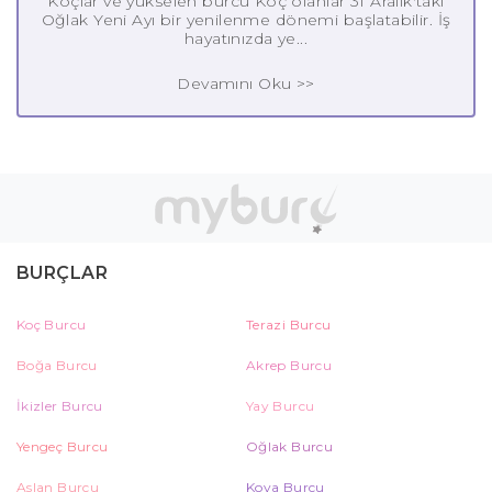
Koçlar ve yükselen burcu Koç olanlar 31 Aralık'taki
Oğlak Yeni Ayı bir yenilenme dönemi başlatabilir. İş
hayatınızda ye...
Devamını Oku >>
BURÇLAR
Koç Burcu
Terazi Burcu
Boğa Burcu
Akrep Burcu
İkizler Burcu
Yay Burcu
Yengeç Burcu
Oğlak Burcu
Aslan Burcu
Kova Burcu