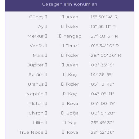
Gezegenlerin Konumları
Güneş
Aslan
15° 50' 14" R
Ay
İkizler
15° 56' 11" R
Merkür
Yengeç
27° 58' 51" R
Venüs
Terazi
01° 34' 10" R
Mars
İkizler
28° 00' 36" R
Jüpiter
Aslan
08° 35' 19"
Satürn
Koç
14° 36' 59"
Uranüs
İkizler
05° 13' 49"
Neptün
Koç
04° 09' 11"
Plüton
Kova
04° 00' 19"
Chiron
Boğa
00° 51' 28"
Lilith
Yay
25° 49' 32"
True Node
Kova
29° 52' 36"