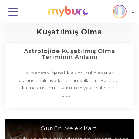
Kuşatılmış Olma
Astrolojide Kuşatılmış Olma
Teriminin Anlamı
İki planetin (genellikle kötücül planetler)
arasında kalmış planet için kullanılır. Bu arada
kalma durumu kavuşum veya açısal olarak
olabilir.
Günün Melek Kartı