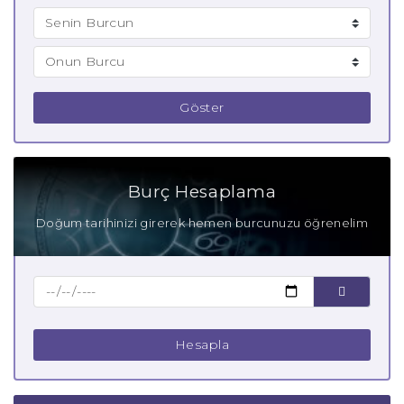
Göster
Burç Hesaplama
Doğum tarihinizi girerek hemen burcunuzu öğrenelim
Hesapla