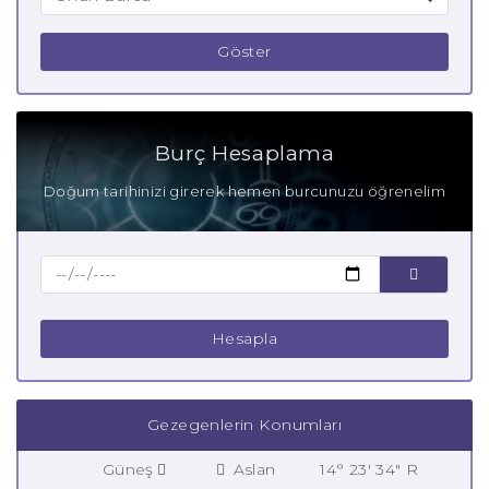
Göster
Burç Hesaplama
Doğum tarihinizi girerek hemen burcunuzu öğrenelim
Hesapla
Gezegenlerin Konumları
Güneş
Aslan
14° 23' 34" R