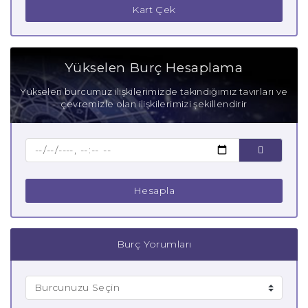
Kart Çek
Yükselen Burç Hesaplama
Yükselen burcumuz ilişkilerimizde takındığımız tavırları ve
çevremizle olan ilişkilerimizi şekillendirir
Hesapla
Burç Yorumları