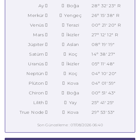
Ay
Boğa
28° 32' 23" R
Merkür
Yengeç
26° 15' 38" R
Venüs
Terazi
00° 21' 20" R
Mars
İkizler
27° 12' 12" R
Jüpiter
Aslan
08° 19' 19"
Satürn
Koç
14° 38' 27"
Uranüs
İkizler
05° 11' 48"
Neptün
Koç
04° 10' 20"
Plüton
Kova
04° 01' 59"
Chiron
Boğa
00° 51' 43"
Lilith
Yay
25° 41' 25"
True Node
Kova
29° 53' 53"
Son Güncelleme : 07/08/2026 06:40