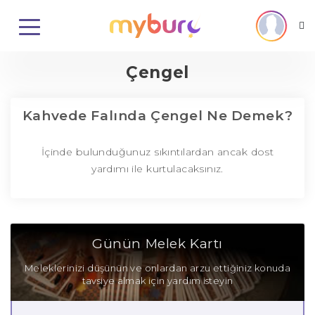
Çengel
Kahvede Falında Çengel Ne Demek?
İçinde bulunduğunuz sıkıntılardan ancak dost
yardımı ile kurtulacaksınız.
Günün Melek Kartı
Meleklerinizi düşünün ve onlardan arzu ettiğiniz konuda
tavsiye almak için yardım isteyin