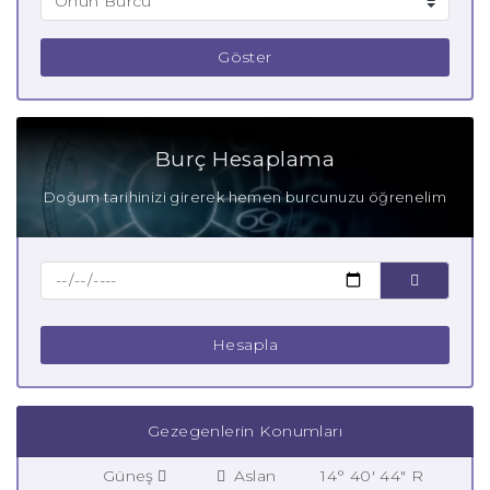
Göster
Burç Hesaplama
Doğum tarihinizi girerek hemen burcunuzu öğrenelim
Hesapla
Gezegenlerin Konumları
Güneş
Aslan
14° 40' 44" R