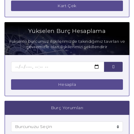
Kart Çek
Yükselen Burç Hesaplama
Yükselen burcumuz ilişkilerimizde takındığımız tavırları ve
çevremizle olan ilişkilerimizi şekillendirir
Hesapla
Burç Yorumları