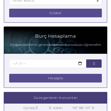
Göster
Burç Hesaplama
Doğum tarihinizi girerek hemen burcunuzu öğrenelim
Hesapla
Gezegenlerin Konumları
Güneş
Aslan
16° 58' 10" R