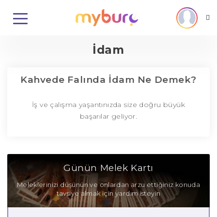
İdam
Kahvede Falında İdam Ne Demek?
İş ve çalışma yaşantınızda size doğru büyük
başarılar geliyor.
Günün Melek Kartı
Meleklerinizi düşünün ve onlardan arzu ettiğiniz konuda
tavsiye almak için yardım isteyin