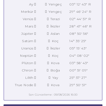
Ay
Yengeç
03° 12' 43" R
Merkür
Yengeç
29° 46' 24" R
Venüs
Terazi
02° 44' 51" R
Mars
İkizler
28° 47' 46" R
Jüpiter
Aslan
08° 50' 56"
Satürn
Koç
14° 35' 25"
Uranüs
İkizler
05° 15' 43"
Neptün
Koç
04° 08' 02"
Plüton
Kova
03° 58' 43"
Chiron
Boğa
00° 51' 09"
Lilith
Yay
25° 57' 27"
True Node
Kova
29° 50' 51"
Son Güncelleme : 09/08/2026 16:00