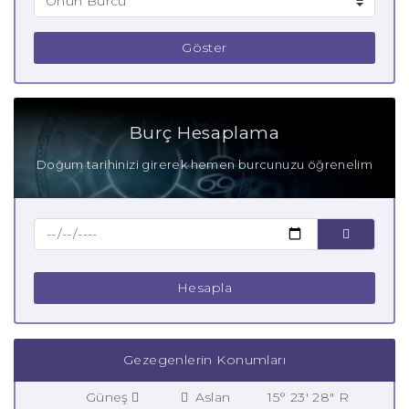
Göster
Burç Hesaplama
Doğum tarihinizi girerek hemen burcunuzu öğrenelim
Hesapla
Gezegenlerin Konumları
Güneş
Aslan
15° 23' 28" R