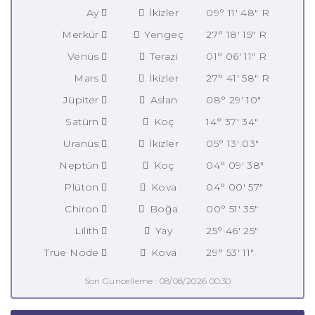
Ay
İkizler
09° 11' 48" R
Merkür
Yengeç
27° 18' 15" R
Venüs
Terazi
01° 06' 11" R
Mars
İkizler
27° 41' 58" R
Jüpiter
Aslan
08° 29' 10"
Satürn
Koç
14° 37' 34"
Uranüs
İkizler
05° 13' 03"
Neptün
Koç
04° 09' 38"
Plüton
Kova
04° 00' 57"
Chiron
Boğa
00° 51' 35"
Lilith
Yay
25° 46' 25"
True Node
Kova
29° 53' 11"
Son Güncelleme : 08/08/2026 00:30