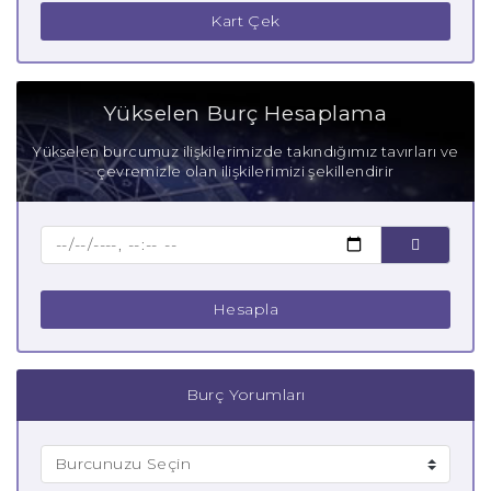
Kart Çek
Yükselen Burç Hesaplama
Yükselen burcumuz ilişkilerimizde takındığımız tavırları ve
çevremizle olan ilişkilerimizi şekillendirir
Hesapla
Burç Yorumları