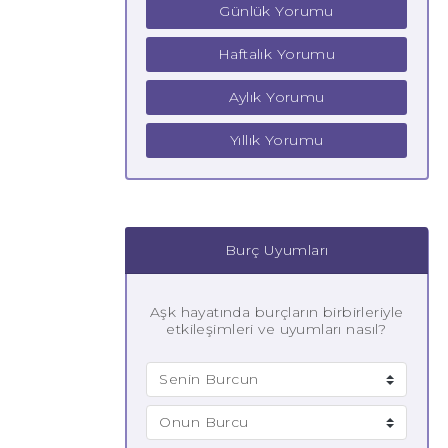
Günlük Yorumu
Haftalık Yorumu
Aylık Yorumu
Yıllık Yorumu
Burç Uyumları
Aşk hayatında burçların birbirleriyle
etkileşimleri ve uyumları nasıl?