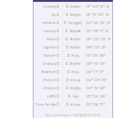
Güneş
Aslan
13° 40' 51" R
Ay
Boğa
13° 51' 02" R
Merkür
Yengeç
24° 52' 33" R
Venüs
Başak
29° 18' 11" R
Mars
İkizler
26° 30' 23" R
Jüpiter
Aslan
08° 05' 31"
Satürn
Koç
14° 39' 36"
Uranüs
İkizler
05° 10' 01"
Neptün
Koç
04° 11' 17"
Plüton
Kova
04° 03' 25"
Chiron
Boğa
00° 51' 53"
Lilith
Yay
25° 34' 26"
True Node
Kova
29° 54' 17"
Son Güncelleme : 06/08/2026 05:40