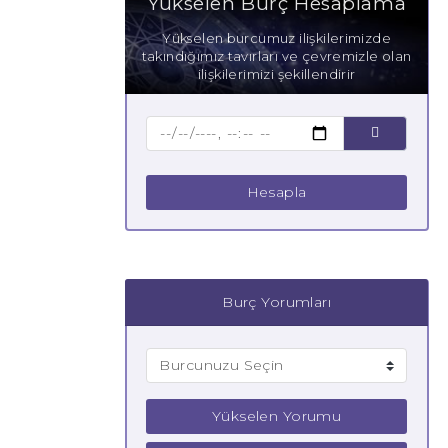
Yükselen Burç Hesaplama
Yükselen burcumuz ilişkilerimizde
takındığımız tavırları ve çevremizle olan
ilişkilerimizi şekillendirir
Hesapla
Burç Yorumları
Yükselen Yorumu