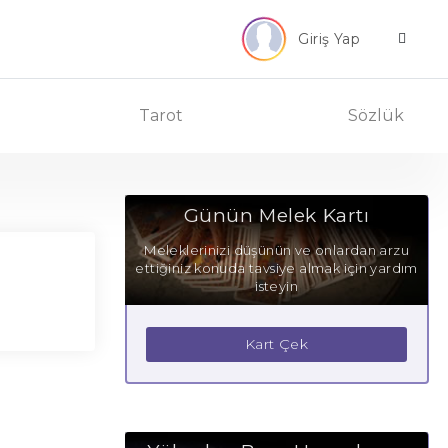
Giriş Yap
Tarot
Sözlük
Günün Melek Kartı
Meleklerinizi düşünün ve onlardan arzu
ettiğiniz konuda tavsiye almak için yardım
isteyin
Kart Çek