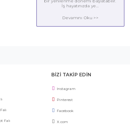
bir yenilenme dönemi başlatabilir.
İş hayatınızda ye...
Devamını Oku >>
BİZİ TAKİP EDİN
Instagram
lı
Pinterest
Falı
Facebook
ot Falı
X.com