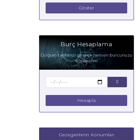
Göster
Burç Hesaplama
Doğum tarihinizi girerek hemen burcunuzu
öğrenelim
Hesapla
Gezegenlerin Konumları