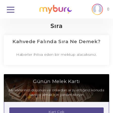
Sıra
Kahvede Falında Sıra Ne Demek?
Haberler ihtiva eden bir mektup alacaksınız.
Günün Melek Kartı
Meleklerinizi düşünün ve onlardan arzu ettiğiniz konuda
tavsiye almak için yardım isteyin
Kart Çek