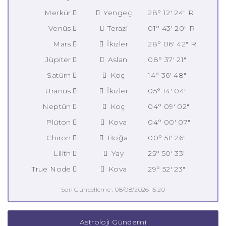
Merkür
Yengeç
28° 12' 24" R
Venüs
Terazi
01° 43' 20" R
Mars
İkizler
28° 06' 42" R
Jüpiter
Aslan
08° 37' 21"
Satürn
Koç
14° 36' 48"
Uranüs
İkizler
05° 14' 04"
Neptün
Koç
04° 09' 02"
Plüton
Kova
04° 00' 07"
Chiron
Boğa
00° 51' 26"
Lilith
Yay
25° 50' 33"
True Node
Kova
29° 52' 23"
Son Güncelleme : 08/08/2026 15:20
Astroloji Gündemi