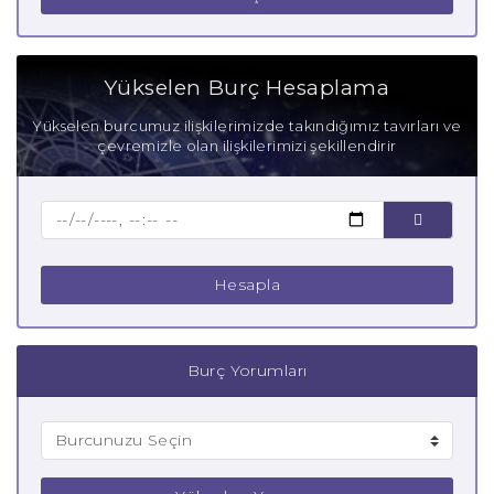
Yükselen Burç Hesaplama
Yükselen burcumuz ilişkilerimizde takındığımız tavırları ve
çevremizle olan ilişkilerimizi şekillendirir
Hesapla
Burç Yorumları