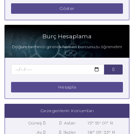
Göster
Burç Hesaplama
Doğum tarihinizi girerek hemen burcunuzu öğrenelim
Hesapla
Gezegenlerin Konumları
Güneş
Aslan
15° 59' 01" R
Ay
İkizler
18° 09' 33" R