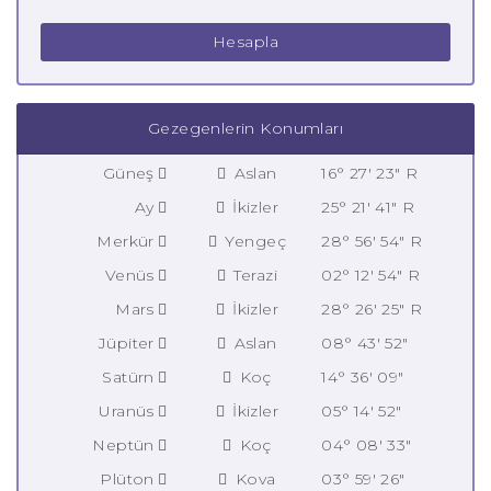
Hesapla
Gezegenlerin Konumları
Güneş
Aslan
16° 27' 23" R
Ay
İkizler
25° 21' 41" R
Merkür
Yengeç
28° 56' 54" R
Venüs
Terazi
02° 12' 54" R
Mars
İkizler
28° 26' 25" R
Jüpiter
Aslan
08° 43' 52"
Satürn
Koç
14° 36' 09"
Uranüs
İkizler
05° 14' 52"
Neptün
Koç
04° 08' 33"
Plüton
Kova
03° 59' 26"