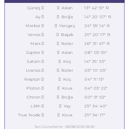
Güneş
Aslan
13° 42' 51" R
Ay
Boğa
14° 20' 07" R
Merkür
Yengeç
24° 55' 14" R
Venüs
Başak
29° 20' 17" R
Mars
İkizler
26° 31' 47" R
Jüpiter
Aslan
08° 05' 59"
Satürn
Koç
14° 39' 33"
Uranüs
İkizler
05° 10' 05"
Neptün
Koç
04° 11' 15"
Plüton
Kova
04° 03' 22"
Chiron
Boğa
00° 51' 52"
Lilith
Yay
25° 34' 40"
True Node
Kova
29° 54' 17"
Son Güncelleme : 06/08/2026 06:30