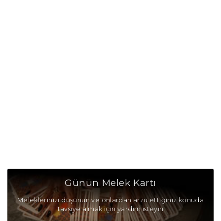
Günün Melek Kartı
Meleklerinizi düşünün ve onlardan arzu ettiğiniz konuda
tavsiye almak için yardım isteyin