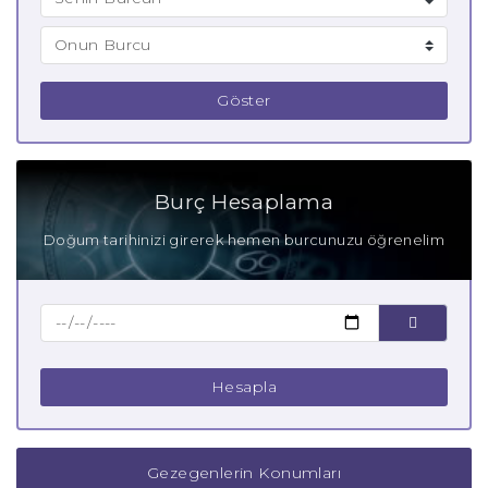
Göster
Burç Hesaplama
Doğum tarihinizi girerek hemen burcunuzu öğrenelim
Hesapla
Gezegenlerin Konumları