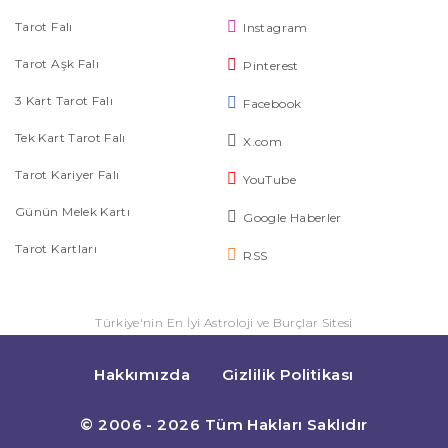
Tarot Falı
Instagram
Tarot Aşk Falı
Pinterest
3 Kart Tarot Falı
Facebook
Tek Kart Tarot Falı
X.com
Tarot Kariyer Falı
YouTube
Günün Melek Kartı
Google Haberler
Tarot Kartları
RSS
Türkiye'nin En İyi Astroloji ve Burçlar Sitesi
Hakkımızda
Gizlilik Politikası
© 2006 - 2026 Tüm Hakları Saklıdır