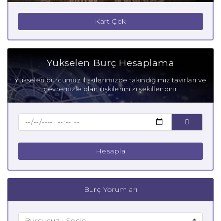
Kart Çek
Yükselen Burç Hesaplama
Yükselen burcumuz ilişkilerimizde takındığımız tavırları ve
çevremizle olan ilişkilerimizi şekillendirir
Hesapla
Burç Yorumları