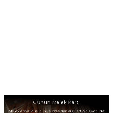
Günün Melek Kartı
Meleklerinizi düşünün ve onlardan arzu ettiğiniz konuda