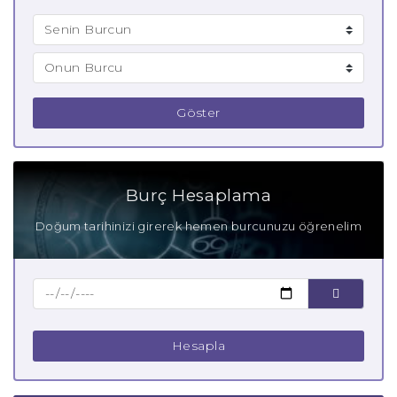
Göster
Burç Hesaplama
Doğum tarihinizi girerek hemen burcunuzu öğrenelim
Hesapla