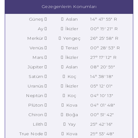
Gezegenlerin Konumları
Güneş
Aslan
14° 47' 55" R
Ay
İkizler
00° 19' 21" R
Merkür
Yengeç
26° 25' 58" R
Venüs
Terazi
00° 28' 53" R
Mars
İkizler
27° 17' 12" R
Jüpiter
Aslan
08° 20' 59"
Satürn
Koç
14° 38' 18"
Uranüs
İkizler
05° 12' 01"
Neptün
Koç
04° 10' 13"
Plüton
Kova
04° 01' 48"
Chiron
Boğa
00° 51' 42"
Lilith
Yay
25° 42' 16"
True Node
Kova
29° 53' 48"