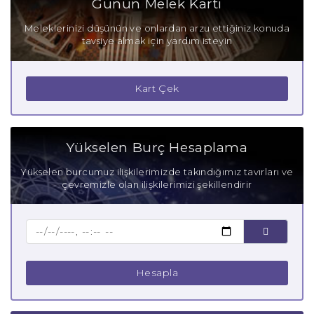
Günün Melek Kartı
Meleklerinizi düşünün ve onlardan arzu ettiğiniz konuda
tavsiye almak için yardım isteyin
Kart Çek
Yükselen Burç Hesaplama
Yükselen burcumuz ilişkilerimizde takındığımız tavırları ve
çevremizle olan ilişkilerimizi şekillendirir
Hesapla