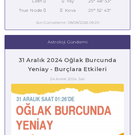
Lilith
Yay
25° 48' 53"
True Node
Kova
29° 52' 43"
Son Güncelleme : 08/08/2026 09:20
Astroloji Gündemi
31 Aralık 2024 Oğlak Burcunda
Yeniay - Burçlara Etkileri
24 Aralık 2024, Salı