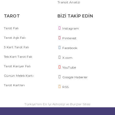
Transit Analizi
TAROT
BİZİ TAKİP EDİN
Tarot Falı
Instagram
Tarot Aşk Falı
Pinterest
3 Kart Tarot Falı
Facebook
Tek Kart Tarot Falı
X.com
Tarot Kariyer Falı
YouTube
Günün Melek Kartı
Google Haberler
Tarot Kartları
RSS
Türkiye'nin En İyi Astroloji ve Burçlar Sitesi