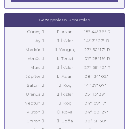
Gezegenlerin Konumları
Güneş
Aslan
15° 44' 38" R
Ay
İkizler
14° 31' 27" R
Merkür
Yengeç
27° 50' 17" R
Venüs
Terazi
01° 28' 19" R
Mars
İkizler
27° 56' 42" R
Jüpiter
Aslan
08° 34' 02"
Satürn
Koç
14° 37' 07"
Uranüs
İkizler
05° 13' 39"
Neptün
Koç
04° 09' 17"
Plüton
Kova
04° 00' 27"
Chiron
Boğa
00° 51' 30"