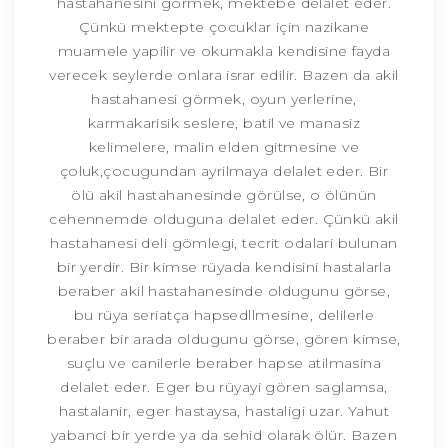
hastahanesini görmek, mektebe delalet eder.
Çünkü mektepte çocuklar için nazikane
muamele yapilir ve okumakla kendisine fayda
verecek seylerde onlara israr edilir. Bazen da akil
hastahanesi görmek, oyun yerlerine,
karmakarisik seslere, batil ve manasiz
kelimelere, malin elden gitmesine ve
çoluk,çocugundan ayrilmaya delalet eder. Bir
ölü akil hastahanesinde görülse, o ölünün
cehennemde olduguna delalet eder. Çünkü akil
hastahanesi deli gömlegi, tecrit odalari bulunan
bir yerdir. Bir kimse rüyada kendisini hastalarla
beraber akil hastahanesinde oldugunu görse,
bu rüya seriatça hapsedllmesine, delilerle
beraber bir arada oldugunu görse, gören kimse,
suçlu ve canilerle beraber hapse atilmasina
delalet eder. Eger bu rüyayi gören saglamsa,
hastalanir, eger hastaysa, hastaligi uzar. Yahut
yabanci bir yerde ya da sehid olarak ölür. Bazen