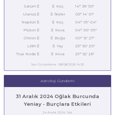
Satürn
Koç
14° 36' 50"
Uranüs
İkizler
05° 14' 01"
Neptün
Koç
04° 09' 04"
Plüton
Kova
04° 00' 09"
Chiron
Boğa
00° 51' 27"
Lilith
Yay
25° 50' 20"
True Node
Kova
29° 52' 26"
Son Güncelleme : 08/08/2026 14:30
Astroloji Gündemi
31 Aralık 2024 Oğlak Burcunda
Yeniay - Burçlara Etkileri
24 Aralık 2024, Salı