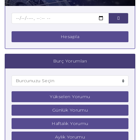
Hesapla
Burç Yorumları
Yükselen Yorumu
Günlük Yorumu
Haftalık Yorumu
Aylık Yorumu