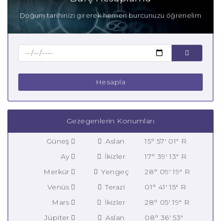
Doğum tarihinizi girerek hemen burcunuzu öğrenelim
Hesapla
Gezegenlerin Konumları
Güneş
Aslan
15° 57' 01" R
Ay
İkizler
17° 39' 13" R
Merkür
Yengeç
28° 09' 19" R
Venüs
Terazi
01° 41' 15" R
Mars
İkizler
28° 05' 19" R
Jüpiter
Aslan
08° 36' 53"