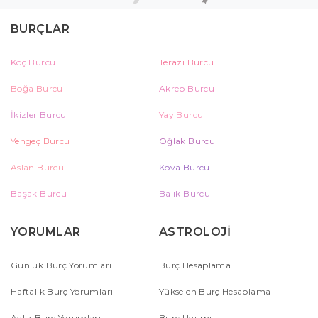
BURÇLAR
Koç Burcu
Terazi Burcu
Boğa Burcu
Akrep Burcu
İkizler Burcu
Yay Burcu
Yengeç Burcu
Oğlak Burcu
Aslan Burcu
Kova Burcu
Başak Burcu
Balık Burcu
YORUMLAR
ASTROLOJİ
Günlük Burç Yorumları
Burç Hesaplama
Haftalık Burç Yorumları
Yükselen Burç Hesaplama
Aylık Burç Yorumları
Burç Uyumu