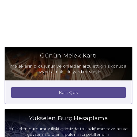
Günün Melek Kartı
Meleklerinizi düşünün ve onlardan arzu ettiğiniz konuda
tavsiye almak için yardım isteyin
Kart Çek
Yükselen Burç Hesaplama
Yükselen burcumuz ilişkilerimizde takındığımız tavırları ve
çevremizle olan ilişkilerimizi şekillendirir