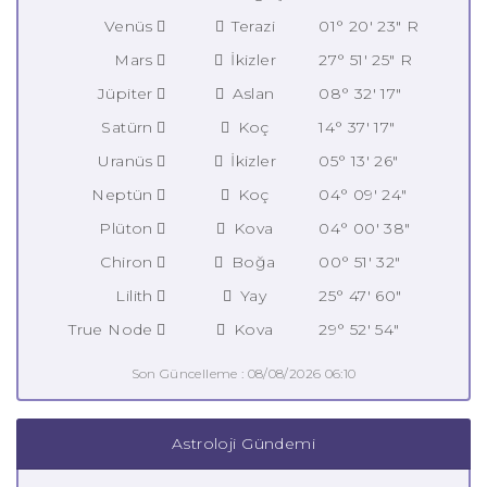
Venüs
Terazi
01° 20' 23" R
Mars
İkizler
27° 51' 25" R
Jüpiter
Aslan
08° 32' 17"
Satürn
Koç
14° 37' 17"
Uranüs
İkizler
05° 13' 26"
Neptün
Koç
04° 09' 24"
Plüton
Kova
04° 00' 38"
Chiron
Boğa
00° 51' 32"
Lilith
Yay
25° 47' 60"
True Node
Kova
29° 52' 54"
Son Güncelleme : 08/08/2026 06:10
Astroloji Gündemi