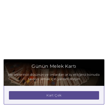
Günün Melek Kartı
Meleklerinizi düşünün ve onlardan arzu ettiğiniz konuda
tavsiye almak için yardım isteyin
Kart Çek