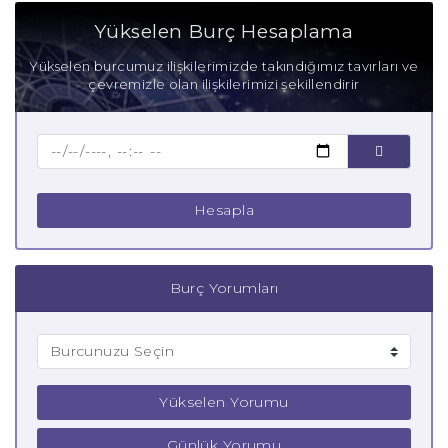
Yükselen Burç Hesaplama
Yükselen burcumuz ilişkilerimizde takındığımız tavırları ve
çevremizle olan ilişkilerimizi şekillendirir
Hesapla
Burç Yorumları
Yükselen Yorumu
Günlük Yorumu