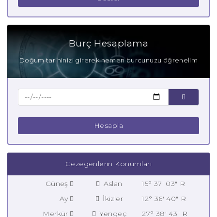
Burç Hesaplama
Doğum tarihinizi girerek hemen burcunuzu öğrenelim
Hesapla
Gezegenlerin Konumları
Güneş
Aslan
15° 37' 03" R
Ay
İkizler
12° 36' 40" R
Merkür
Yengeç
27° 38' 43" R