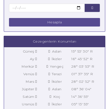
Hesapla
Gezegenlerin Konumları
Güneş
Aslan
15° 53' 30" R
Ay
İkizler
16° 45' 52" R
Merkür
Yengeç
28° 03' 53" R
Venüs
Terazi
01° 37' 35" R
Mars
İkizler
28° 02' 52" R
Jüpiter
Aslan
08° 36' 04"
Satürn
Koç
14° 36' 55"
Uranüs
İkizler
05° 13' 55"