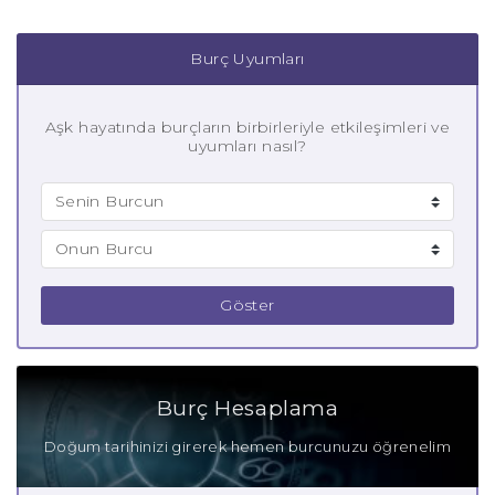
Burç Uyumları
Aşk hayatında burçların birbirleriyle etkileşimleri ve
uyumları nasıl?
Göster
Burç Hesaplama
Doğum tarihinizi girerek hemen burcunuzu öğrenelim