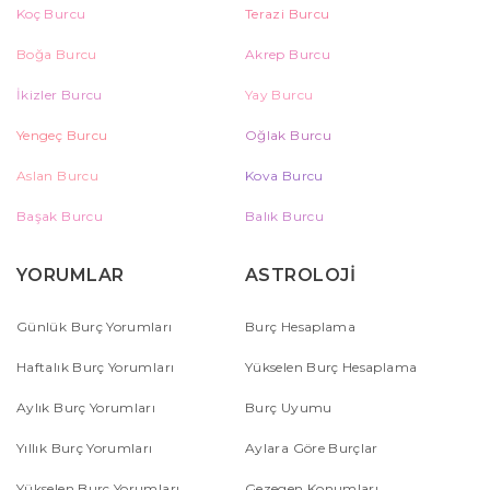
Koç Burcu
Terazi Burcu
Boğa Burcu
Akrep Burcu
İkizler Burcu
Yay Burcu
Yengeç Burcu
Oğlak Burcu
Aslan Burcu
Kova Burcu
Başak Burcu
Balık Burcu
YORUMLAR
ASTROLOJİ
Günlük Burç Yorumları
Burç Hesaplama
Haftalık Burç Yorumları
Yükselen Burç Hesaplama
Aylık Burç Yorumları
Burç Uyumu
Yıllık Burç Yorumları
Aylara Göre Burçlar
Yükselen Burç Yorumları
Gezegen Konumları