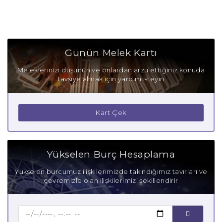
Günün Melek Kartı
Meleklerinizi düşünün ve onlardan arzu ettiğiniz konuda
tavsiye almak için yardım isteyin
Kart Çek
Yükselen Burç Hesaplama
Yükselen burcumuz ilişkilerimizde takındığımız tavırları ve
çevremizle olan ilişkilerimizi şekillendirir