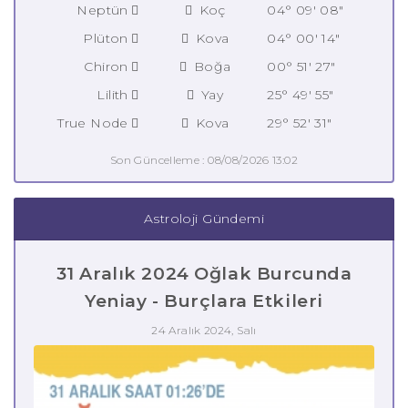
Neptün
Koç
04° 09' 08"
Plüton
Kova
04° 00' 14"
Chiron
Boğa
00° 51' 27"
Lilith
Yay
25° 49' 55"
True Node
Kova
29° 52' 31"
Son Güncelleme : 08/08/2026 13:02
Astroloji Gündemi
31 Aralık 2024 Oğlak Burcunda
Yeniay - Burçlara Etkileri
24 Aralık 2024, Salı