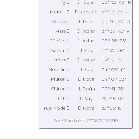
Ay
İkizler
08° 23' 43" R
Merkür
Yengeç
27° 13' 29" R
Venüs
Terazi
01° 02' 50" R
Mars
İkizler
27° 39' 45" R
Jüpiter
Aslan
08° 28' 26"
Satürn
Koç
14° 37' 38"
Uranüs
İkizler
05° 12' 57"
Neptün
Koç
04° 09' 41"
Plüton
Kova
04° 01' 02"
Chiron
Boğa
00° 51' 35"
Lilith
Yay
25° 46' 02"
True Node
Kova
29° 53' 15"
Son Güncelleme : 07/08/2026 23:10