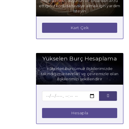
Meleklerinizi düşünün ve onlardan arzu
ettiğiniz konuda tavsiye almak için yardım
isteyin
Kart Çek
Yükselen Burç Hesaplama
Yükselen burcumuz ilişkilerimizde
takındığımız tavırları ve çevremizle olan
ilişkilerimizi şekillendirir
Hesapla