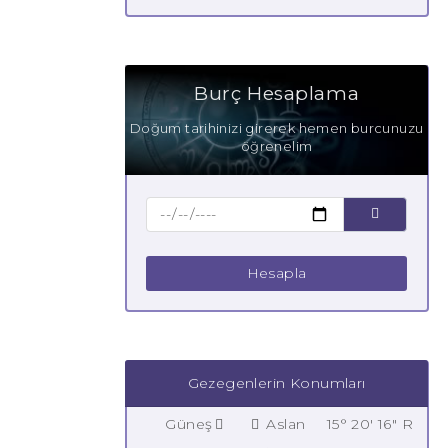
Burç Hesaplama
Doğum tarihinizi girerek hemen burcunuzu
öğrenelim
Hesapla
Gezegenlerin Konumları
Güneş
Aslan
15° 20' 16" R