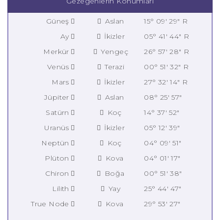
Gezegenlerin Konumları
Güneş
Aslan
15° 09' 29" R
Ay
İkizler
05° 41' 44" R
Merkür
Yengeç
26° 57' 28" R
Venüs
Terazi
00° 51' 32" R
Mars
İkizler
27° 32' 14" R
Jüpiter
Aslan
08° 25' 57"
Satürn
Koç
14° 37' 52"
Uranüs
İkizler
05° 12' 39"
Neptün
Koç
04° 09' 51"
Plüton
Kova
04° 01' 17"
Chiron
Boğa
00° 51' 38"
Lilith
Yay
25° 44' 47"
True Node
Kova
29° 53' 27"