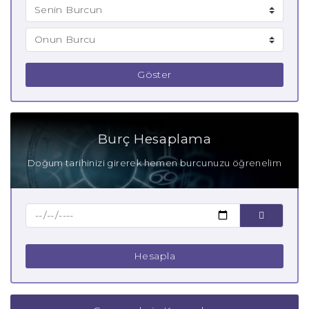
Göster
Burç Hesaplama
Doğum tarihinizi girerek hemen burcunuzu öğrenelim
Hesapla