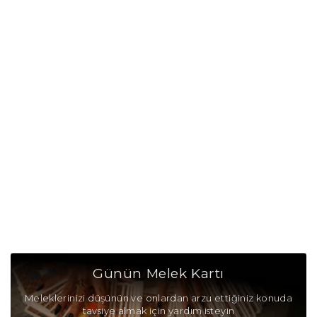
Günün Melek Kartı
Meleklerinizi düşünün ve onlardan arzu ettiğiniz konuda
tavsiye almak için yardım isteyin