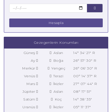
Hesapla
Gezegenlerin Konumları
Güneş
Aslan
14° 34' 21" R
Ay
Boğa
26° 57' 30" R
Merkür
Yengeç
26° 06' 30" R
Venüs
Terazi
00° 14' 37" R
Mars
İkizler
27° 07' 44" R
Jüpiter
Aslan
08° 17' 51"
Satürn
Koç
14° 38' 35"
Uranüs
İkizler
05° 11' 37"