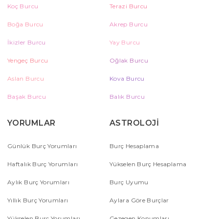
Koç Burcu
Terazi Burcu
Boğa Burcu
Akrep Burcu
İkizler Burcu
Yay Burcu
Yengeç Burcu
Oğlak Burcu
Aslan Burcu
Kova Burcu
Başak Burcu
Balık Burcu
YORUMLAR
ASTROLOJİ
Günlük Burç Yorumları
Burç Hesaplama
Haftalık Burç Yorumları
Yükselen Burç Hesaplama
Aylık Burç Yorumları
Burç Uyumu
Yıllık Burç Yorumları
Aylara Göre Burçlar
Yükselen Burç Yorumları
Gezegen Konumları