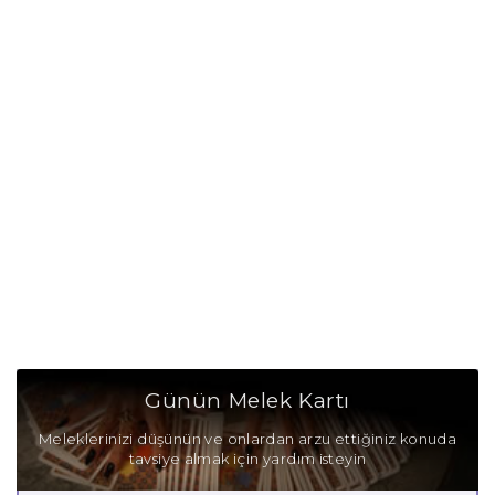
Günün Melek Kartı
Meleklerinizi düşünün ve onlardan arzu ettiğiniz konuda
tavsiye almak için yardım isteyin