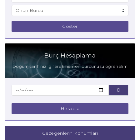
Göster
Burç Hesaplama
Doğum tarihinizi girerek hemen burcunuzu öğrenelim
Hesapla
Gezegenlerin Konumları