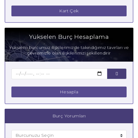
Kart Çek
Yükselen Burç Hesaplama
Yükselen burcumuz ilişkilerimizde takındığımız tavırları ve
çevremizle olan ilişkilerimizi şekillendirir
Hesapla
Burç Yorumları