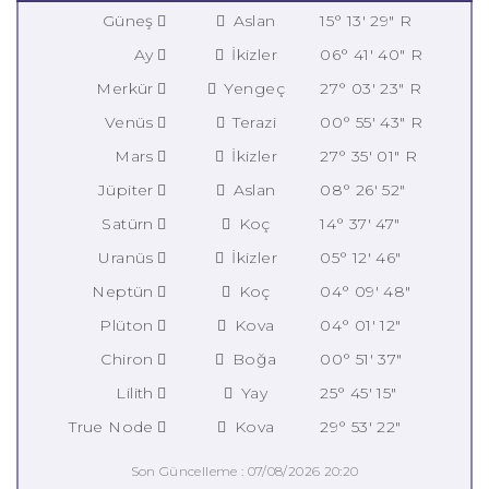
Güneş
Aslan
15° 13' 29" R
Ay
İkizler
06° 41' 40" R
Merkür
Yengeç
27° 03' 23" R
Venüs
Terazi
00° 55' 43" R
Mars
İkizler
27° 35' 01" R
Jüpiter
Aslan
08° 26' 52"
Satürn
Koç
14° 37' 47"
Uranüs
İkizler
05° 12' 46"
Neptün
Koç
04° 09' 48"
Plüton
Kova
04° 01' 12"
Chiron
Boğa
00° 51' 37"
Lilith
Yay
25° 45' 15"
True Node
Kova
29° 53' 22"
Son Güncelleme : 07/08/2026 20:20