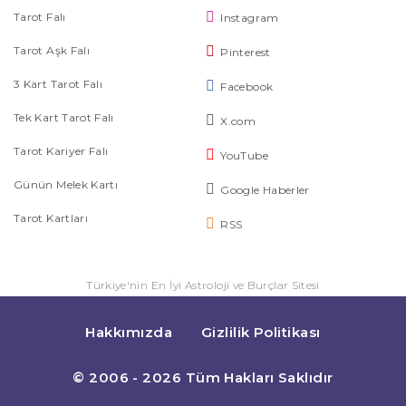
Tarot Falı
Instagram
Tarot Aşk Falı
Pinterest
3 Kart Tarot Falı
Facebook
Tek Kart Tarot Falı
X.com
Tarot Kariyer Falı
YouTube
Günün Melek Kartı
Google Haberler
Tarot Kartları
RSS
Türkiye'nin En İyi Astroloji ve Burçlar Sitesi
Hakkımızda
Gizlilik Politikası
© 2006 - 2026 Tüm Hakları Saklıdır