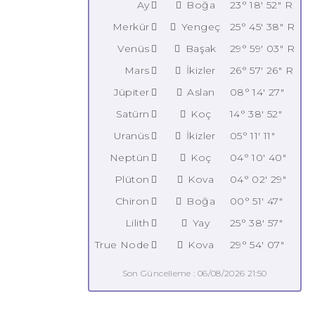
Ay
Boğa
23° 18' 52" R
Merkür
Yengeç
25° 45' 38" R
Venüs
Başak
29° 59' 03" R
Mars
İkizler
26° 57' 26" R
Jüpiter
Aslan
08° 14' 27"
Satürn
Koç
14° 38' 52"
Uranüs
İkizler
05° 11' 11"
Neptün
Koç
04° 10' 40"
Plüton
Kova
04° 02' 29"
Chiron
Boğa
00° 51' 47"
Lilith
Yay
25° 38' 57"
True Node
Kova
29° 54' 07"
Son Güncelleme : 06/08/2026 21:50