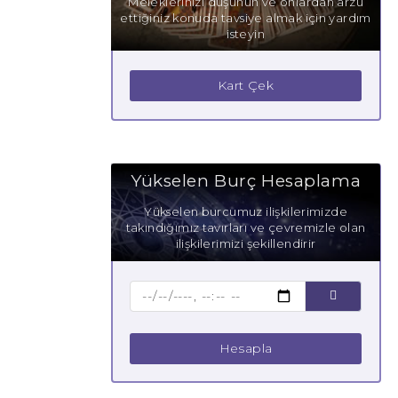
Meleklerinizi düşünün ve onlardan arzu
ettiğiniz konuda tavsiye almak için yardım
isteyin
Kart Çek
Yükselen Burç Hesaplama
Yükselen burcumuz ilişkilerimizde
takındığımız tavırları ve çevremizle olan
ilişkilerimizi şekillendirir
Hesapla