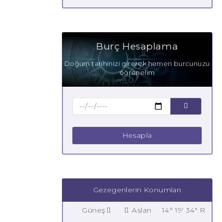
Burç Hesaplama
Doğum tarihinizi girerek hemen burcunuzu
öğrenelim
Hesapla
Gezegenlerin Konumları
Güneş
Aslan
14° 19' 34" R