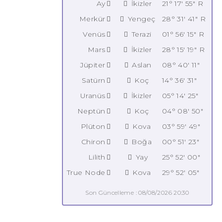
Ay
İkizler
21° 17' 55" R
Merkür
Yengeç
28° 31' 41" R
Venüs
Terazi
01° 56' 15" R
Mars
İkizler
28° 15' 19" R
Jüpiter
Aslan
08° 40' 11"
Satürn
Koç
14° 36' 31"
Uranüs
İkizler
05° 14' 25"
Neptün
Koç
04° 08' 50"
Plüton
Kova
03° 59' 49"
Chiron
Boğa
00° 51' 23"
Lilith
Yay
25° 52' 00"
True Node
Kova
29° 52' 05"
Son Güncelleme : 08/08/2026 20:30