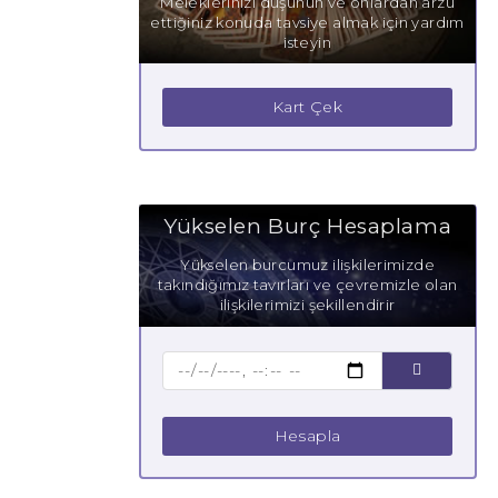
Meleklerinizi düşünün ve onlardan arzu
ettiğiniz konuda tavsiye almak için yardım
isteyin
Kart Çek
Yükselen Burç Hesaplama
Yükselen burcumuz ilişkilerimizde
takındığımız tavırları ve çevremizle olan
ilişkilerimizi şekillendirir
Hesapla