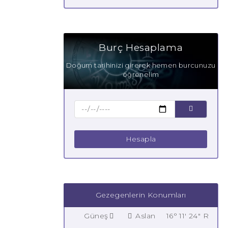
Burç Hesaplama
Doğum tarihinizi girerek hemen burcunuzu
öğrenelim
Hesapla
Gezegenlerin Konumları
Güneş
Aslan
16° 11' 24" R