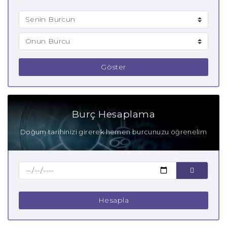
Göster
Burç Hesaplama
Doğum tarihinizi girerek hemen burcunuzu öğrenelim
Hesapla