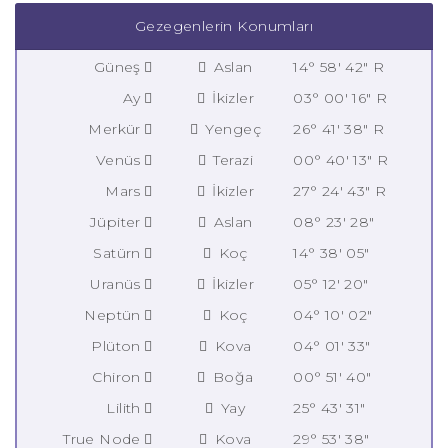
Gezegenlerin Konumları
Güneş
Aslan
14° 58' 42" R
Ay
İkizler
03° 00' 16" R
Merkür
Yengeç
26° 41' 38" R
Venüs
Terazi
00° 40' 13" R
Mars
İkizler
27° 24' 43" R
Jüpiter
Aslan
08° 23' 28"
Satürn
Koç
14° 38' 05"
Uranüs
İkizler
05° 12' 20"
Neptün
Koç
04° 10' 02"
Plüton
Kova
04° 01' 33"
Chiron
Boğa
00° 51' 40"
Lilith
Yay
25° 43' 31"
True Node
Kova
29° 53' 38"