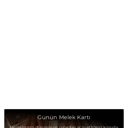
Günün Melek Kartı
Meleklerinizi düşünün ve onlardan arzu ettiğiniz konuda