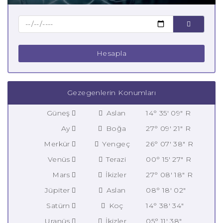
Hesapla
Gezegenlerin Konumları
Güneş
Aslan
14° 35' 09" R
Ay
Boğa
27° 09' 21" R
Merkür
Yengeç
26° 07' 38" R
Venüs
Terazi
00° 15' 27" R
Mars
İkizler
27° 08' 18" R
Jüpiter
Aslan
08° 18' 02"
Satürn
Koç
14° 38' 34"
Uranüs
İkizler
05° 11' 38"