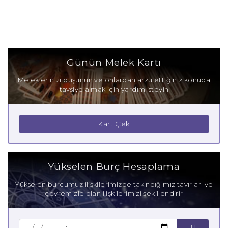
Günün Melek Kartı
Meleklerinizi düşünün ve onlardan arzu ettiğiniz konuda
tavsiye almak için yardım isteyin
Kart Çek
Yükselen Burç Hesaplama
Yükselen burcumuz ilişkilerimizde takındığımız tavırları ve
çevremizle olan ilişkilerimizi şekillendirir