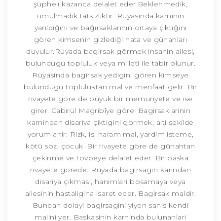
şüpheli kazanca delalet eder.Beklenmedik,
umulmadık tatsızlıktır. Rüyasında karnının
yarıldığını ve bağırsaklarının ortaya çıktığını
gören kimsenin gizlediği hata ve günahları
duyulur.Rüyada bagirsak görmek insanin ailesi,
bulundugu topluluk veya milleti ile tabir olunur.
Rüyasinda bagirsak yedigini gören kimseye
bulundugu topluluktan mal ve menfaat gelir. Bir
rivayete göre de büyük bir memuriyete ve ise
girer. Cabirül Magribîye göre: Bagirsaklarinin
karnindan disariya çiktigini görmek, alti sekilde
yorumlanir: Rizk, is, haram mal, yardim isteme,
kötü söz, çocuk. Bir rivayete göre de günahtan
çekinme ve tövbeye delalet eder. Bir baska
rivayete görede: Rüyada bagirsagin karindan
disariya çikmasi, hanimlari bosamaya veya
ailesinin hastaligina isaret eder. Bagirsak maldir.
Bundan dolayi bagirsagini yiyen sahis kendi
malini yer. Baskasinin karninda bulunanlari