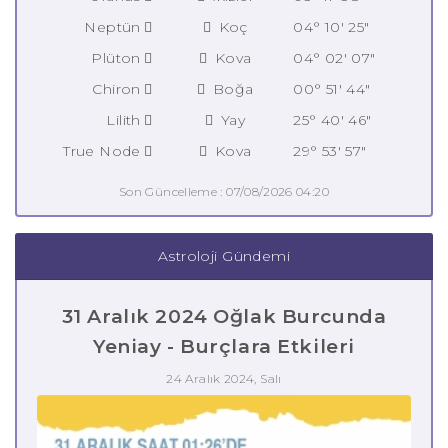
Neptün
Koç
04° 10' 25"
Plüton
Kova
04° 02' 07"
Chiron
Boğa
00° 51' 44"
Lilith
Yay
25° 40' 46"
True Node
Kova
29° 53' 57"
Son Güncelleme : 07/08/2026 04:20
Astroloji Gündemi
31 Aralık 2024 Oğlak Burcunda
Yeniay - Burçlara Etkileri
24 Aralık 2024, Salı