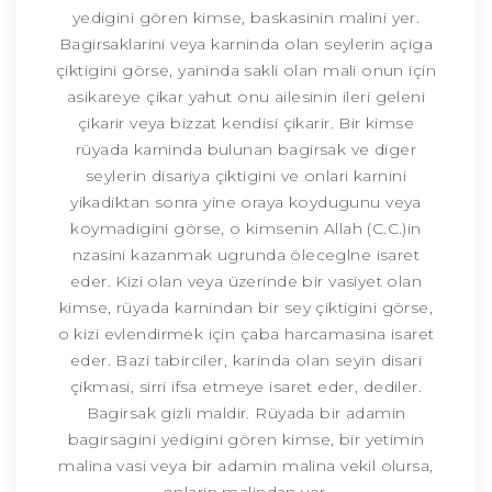
yedigini gören kimse, baskasinin malini yer.
Bagirsaklarini veya karninda olan seylerin açiga
çiktigini görse, yaninda sakli olan mali onun için
asikareye çikar yahut onu ailesinin ileri geleni
çikarir veya bizzat kendisi çikarir. Bir kimse
rüyada karninda bulunan bagirsak ve diger
seylerin disariya çiktigini ve onlari karnini
yikadiktan sonra yine oraya koydugunu veya
koymadigini görse, o kimsenin Allah (C.C.)in
nzasini kazanmak ugrunda öleceglne isaret
eder. Kizi olan veya üzerinde bir vasiyet olan
kimse, rüyada karnindan bir sey çiktigini görse,
o kizi evlendirmek için çaba harcamasina isaret
eder. Bazi tabirciler, karinda olan seyin disari
çikmasi, sirri ifsa etmeye isaret eder, dediler.
Bagirsak gizli maldir. Rüyada bir adamin
bagirsagini yedigini gören kimse, bir yetimin
malina vasi veya bir adamin malina vekil olursa,