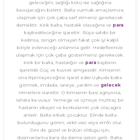
geleceğini, sağlığı kötü ise sağlığına
kavuşacağını belirtir. Balta vurmak amaçlarınıza
ulaşmak için çok çaba sarf etmeniz gerekecek
demektir. Kırık balta, hastalık olacağına ve
para
kaybedileceğine işarettir. Rüya sahibi bir
kadınsa, zengin olmayan fakat çok iyi kalpli
biriyle evleneceği anlamına gelir. Hedeflerinize
ulaşmak için çok çaba göstermeniz gerekecek.
Kırık bir balta, hastalığın ve
para
kaybının
işaretidir.Güç ve kuvvet simgesidir. Kimsenin
ona ilişemeyeceğine işaret eder.Uykuda balta
görmek, imdada, ianeye, yardim ve
gelecek
nimetlere isarettir. O kimsenin basi agriyorsa,
rahata ka-vusur. Yemege ve içmeye muhtaç bir
hastanin sikayet ve korkularinin yok olacagini
anlatir. Balta erkek çocuktur. Elinde balta
bulundugunu gören, vekil vasi veya emîn olur.
Dini de güzel ve bütün oldugu için,
düsmanlarina karsi da daima üstün gelir. Balta,