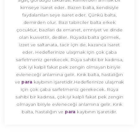
agaç gördügü takdirde, kafirlerden ahmak bir
kimseye isaret eder. Bazen balta, kendisiyle
faydalanilan seye isaret eder. Çünkü balta,
demirden olur. Bazi tabirciler balta erkek
çocuktur, bazilari da emanet, emniyet ve dinde
olan kuvvettir, dediler. Rüyada balta görmek,
izzet ve saltanata, tacir için de, kazanca isaret
eder. Hedeflerinize ulaşmak için çok çaba
sarfetmeniz gerekecek. Rüya sahibi bir kadınsa,
çok iyi kalpli fakat pek zengin olmayan biriyle
evleneceği anlamına gelir. Kırık balta, hastalığın
ve
para
kaybının işaretidir.Hedeflerinize ulaşmak
için çok çaba sarfetmeniz gerekecek. Rüya
sahibi bir kadınsa, çok iyi kalpli fakat pek zengin
olmayan biriyle evleneceği anlamına gelir. Kırık
balta, hastalığın ve
para
kaybının işaretidir.