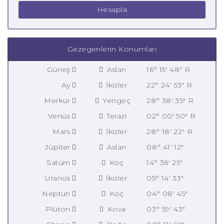
Hesapla
Gezegenlerin Konumları
Güneş
Aslan
16° 15' 48" R
Ay
İkizler
22° 24' 53" R
Merkür
Yengeç
28° 38' 35" R
Venüs
Terazi
02° 00' 50" R
Mars
İkizler
28° 18' 22" R
Jüpiter
Aslan
08° 41' 12"
Satürn
Koç
14° 36' 25"
Uranüs
İkizler
05° 14' 33"
Neptün
Koç
04° 08' 45"
Plüton
Kova
03° 59' 43"