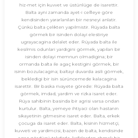
hiz-met için kuvvet ve üstünlüge de isarettir.
Balta ayni zamanda ayet-i celîleye göre
kendisinden yararlanilan bir nesneyi anlatir.
Çünkü balta çelikten yapilmistir. Rüyada balta
görmek bir isinden dolayi elestiriye
ugrayacagina delalet eder. Rüyada balta ile
kesilmis odunlari yardigini görmek, yapilan bir
isinden dolayi memnun olmadigina; bir
ormanda balta ile agaç kestigini görmek, bir
isinin bozulacagina; baltayi duvarda asili görmek,
bekledigi bir isin sürüncemede kalacagina
isarettir. Bir baska rivayete görede: Rüyada balta
görmek, imdad, yardim ve rizka isaret eder.
Rüya sahibinin basinda bir agrisi varsa ondan
kurtulur. Balta, yemeye ihtiyaci olan hastanin
sikayetinin gitmesine isaret eder. Balta, erkek
çocuga da isaret eder. Balta, kisinin hizmetçi,
kuvveti ve yardimcisi, bazen de balta, kendisinde