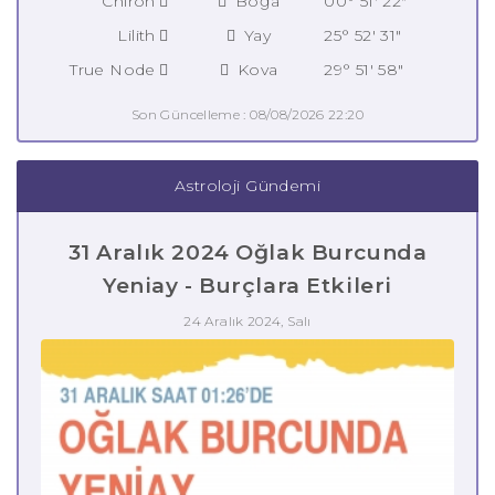
Chiron
Boğa
00° 51' 22"
Lilith
Yay
25° 52' 31"
True Node
Kova
29° 51' 58"
Son Güncelleme : 08/08/2026 22:20
Astroloji Gündemi
31 Aralık 2024 Oğlak Burcunda
Yeniay - Burçlara Etkileri
24 Aralık 2024, Salı