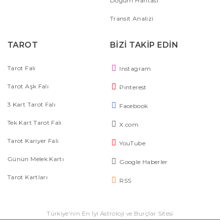
Doğum Haritası
Transit Analizi
TAROT
BİZİ TAKİP EDİN
Tarot Falı
Instagram
Tarot Aşk Falı
Pinterest
3 Kart Tarot Falı
Facebook
Tek Kart Tarot Falı
X.com
Tarot Kariyer Falı
YouTube
Günün Melek Kartı
Google Haberler
Tarot Kartları
RSS
Türkiye'nin En İyi Astroloji ve Burçlar Sitesi