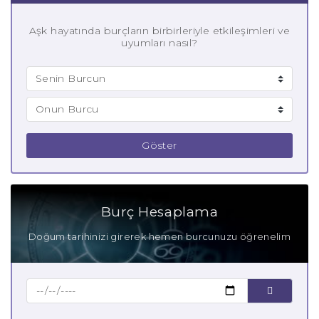
Aşk hayatında burçların birbirleriyle etkileşimleri ve
uyumları nasıl?
Göster
Burç Hesaplama
Doğum tarihinizi girerek hemen burcunuzu öğrenelim