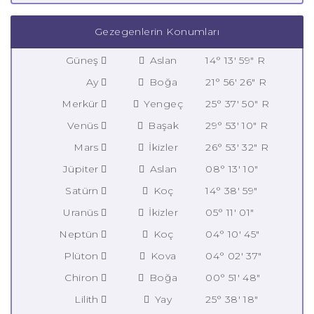
Gezegenlerin Konumları
Güneş
Aslan
14° 13' 59" R
Ay
Boğa
21° 56' 26" R
Merkür
Yengeç
25° 37' 50" R
Venüs
Başak
29° 53' 10" R
Mars
İkizler
26° 53' 32" R
Jüpiter
Aslan
08° 13' 10"
Satürn
Koç
14° 38' 59"
Uranüs
İkizler
05° 11' 01"
Neptün
Koç
04° 10' 45"
Plüton
Kova
04° 02' 37"
Chiron
Boğa
00° 51' 48"
Lilith
Yay
25° 38' 18"