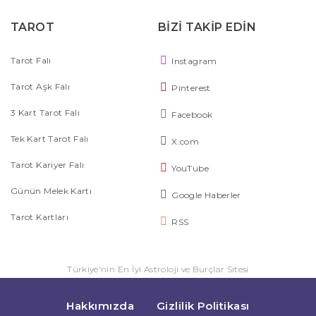
TAROT
BİZİ TAKİP EDİN
Tarot Falı
Instagram
Tarot Aşk Falı
Pinterest
3 Kart Tarot Falı
Facebook
Tek Kart Tarot Falı
X.com
Tarot Kariyer Falı
YouTube
Günün Melek Kartı
Google Haberler
Tarot Kartları
RSS
Türkiye'nin En İyi Astroloji ve Burçlar Sitesi
Hakkımızda
Gizlilik Politikası