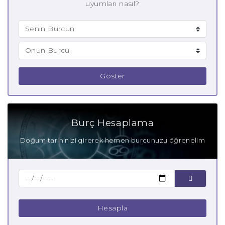
uyumları nasıl?
Göster
Burç Hesaplama
Doğum tarihinizi girerek hemen burcunuzu öğrenelim
Hesapla