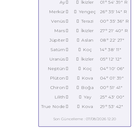
Ay
İkizler
01° 54' 39" R
Merkür
Yengeç
26° 35' 14" R
Venüs
Terazi
00° 35' 36" R
Mars
İkizler
27° 21' 40" R
Jüpiter
Aslan
08° 22' 27"
Satürn
Koç
14° 38' 11"
Uranüs
İkizler
05° 12' 12"
Neptün
Koç
04° 10' 06"
Plüton
Kova
04° 01' 39"
Chiron
Boğa
00° 51' 41"
Lilith
Yay
25° 43' 00"
True Node
Kova
29° 53' 42"
Son Güncelleme : 07/08/2026 12:20