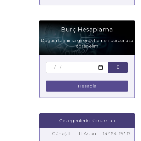
Burç Hesaplama
Doğum tarihinizi girerek hemen burcunuzu
öğrenelim
Hesapla
Gezegenlerin Konumları
Güneş
Aslan
14° 54' 19" R