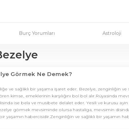
Burç Yorumları
Astroloji
Bezelye
elye Görmek Ne Demek?
iğe ve sağlıklı bir yaşama işaret eder. Bezelye, zenginliğin ve s
ören kimse, emeklerinin karşılığını bol bol alır.Rüyasinda me
nda ise bela ve musibete delalet eder. Yesili ve kurusu ayin 
bezelye görmek mevsiminde olursa hastaliga, mevsimin disind
bir yaşamın habercisidir.Zenginliğin ve sağlıklı bir yaşamın habe