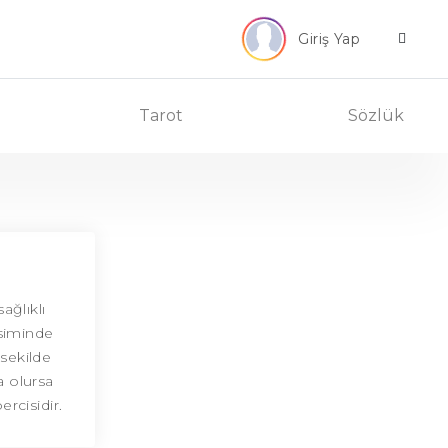
Giriş Yap
Tarot
Sözlük
ağlıklı
vsiminde
sekilde
a olursa
rcisidir.