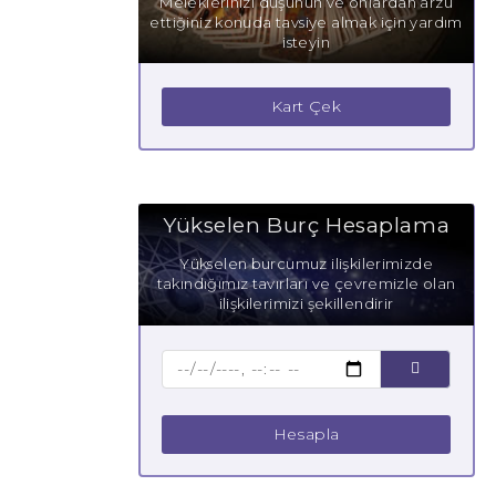
Meleklerinizi düşünün ve onlardan arzu
ettiğiniz konuda tavsiye almak için yardım
isteyin
Kart Çek
Yükselen Burç Hesaplama
Yükselen burcumuz ilişkilerimizde
takındığımız tavırları ve çevremizle olan
ilişkilerimizi şekillendirir
Hesapla