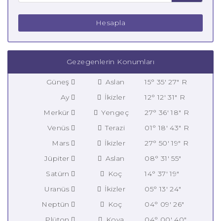
Hesapla
Gezegenlerin Konumları
Güneş
Aslan
15° 35' 27" R
Ay
İkizler
12° 12' 31" R
Merkür
Yengeç
27° 36' 18" R
Venüs
Terazi
01° 18' 43" R
Mars
İkizler
27° 50' 19" R
Jüpiter
Aslan
08° 31' 55"
Satürn
Koç
14° 37' 19"
Uranüs
İkizler
05° 13' 24"
Neptün
Koç
04° 09' 26"
Plüton
Kova
04° 00' 40"