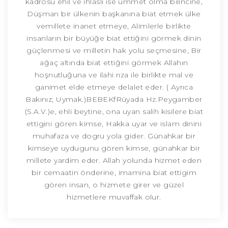
kadrosu ehil ve ihlaslı ise ümmet olma bilincine,
Düşman bir ülkenin başkanına biat etmek ülke
vemillete inanet etmeye, Alimlerle birlikte
insanların bir büyüğe biat ettiğini görmek dinin
güçlenmesi ve milletin hak yolu seçmesine, Bir
ağaç altında biat ettiğini görmek Allahın
hoşnutluğuna ve ilahi rıza ile birlikte mal ve
ganimet elde etmeye delalet eder. ( Ayrıca
Bakınız; Uymak.)BEBEKfRüyada Hz.Peygamber
(S.A.V.)e, ehli beytine, ona uyan salih kisilere biat
ettigini gören kimse, Hakka uyar ve islam dinini
muhafaza ve dogru yola gider. Günahkar bir
kimseye uydugunu gören kimse, günahkar bir
millete yardim eder. Allah yolunda hizmet eden
bir cemaatin önderine, imamina biat ettigim
gören insan, o hizmete girer ve güzel
hizmetlere muvaffak olur.