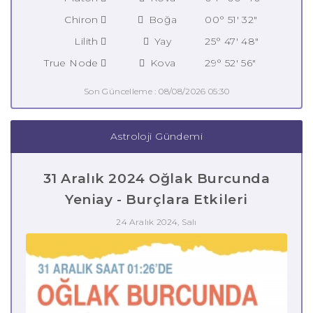
Chiron
Boğa
00° 51' 32"
Lilith
Yay
25° 47' 48"
True Node
Kova
29° 52' 56"
Son Güncelleme : 08/08/2026 05:30
Astroloji Gündemi
31 Aralık 2024 Oğlak Burcunda
Yeniay - Burçlara Etkileri
24 Aralık 2024, Salı