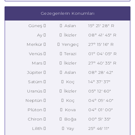
Gezegenlerin Konumları
Güneş
Aslan
15° 21' 28" R
Ay
İkizler
08° 41' 45" R
Merkür
Yengeç
27° 15' 16" R
Venüs
Terazi
01° 04' 05" R
Mars
İkizler
27° 40' 35" R
Jüpiter
Aslan
08° 28' 42"
Satürn
Koç
14° 37' 37"
Uranüs
İkizler
05° 12' 60"
Neptün
Koç
04° 09' 40"
Plüton
Kova
04° 01' 00"
Chiron
Boğa
00° 51' 35"
Lilith
Yay
25° 46' 11"