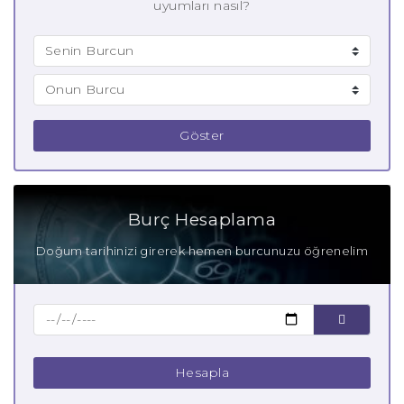
uyumları nasıl?
Göster
Burç Hesaplama
Doğum tarihinizi girerek hemen burcunuzu öğrenelim
Hesapla