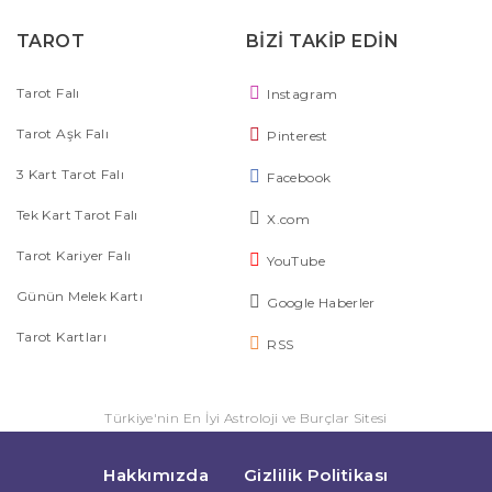
TAROT
BİZİ TAKİP EDİN
Tarot Falı
Instagram
Tarot Aşk Falı
Pinterest
3 Kart Tarot Falı
Facebook
Tek Kart Tarot Falı
X.com
Tarot Kariyer Falı
YouTube
Günün Melek Kartı
Google Haberler
Tarot Kartları
RSS
Türkiye'nin En İyi Astroloji ve Burçlar Sitesi
Hakkımızda
Gizlilik Politikası