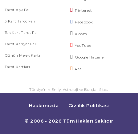
Tarot Aşk Falı
Pinterest
3 Kart Tarot Falı
Facebook
Tek Kart Tarot Falı
X.com
Tarot Kariyer Falı
YouTube
Günün Melek Kartı
Google Haberler
Tarot Kartları
RSS
Türkiye'nin En İyi Astroloji ve Burçlar Sitesi
Hakkımızda
Gizlilik Politikası
© 2006 - 2026 Tüm Hakları Saklıdır