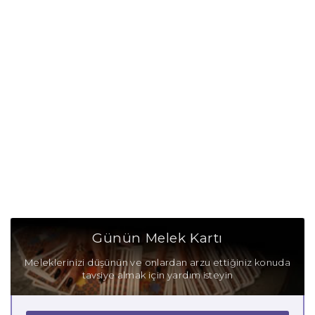
Günün Melek Kartı
Meleklerinizi düşünün ve onlardan arzu ettiğiniz konuda
tavsiye almak için yardım isteyin