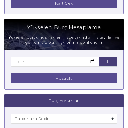
Kart Çek
Yükselen Burç Hesaplama
Yükselen burcumuz ilişkilerimizde takındığımız tavırları ve
çevremizle olan ilişkilerimizi şekillendirir
Hesapla
Burç Yorumları