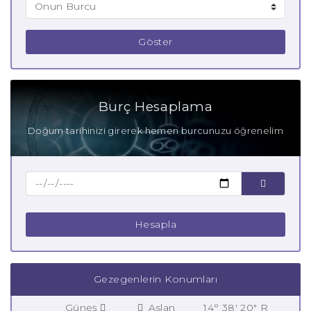
Göster
Burç Hesaplama
Doğum tarihinizi girerek hemen burcunuzu öğrenelim
Hesapla
Gezegenlerin Konumları
Güneş
Aslan
14° 38' 20" R