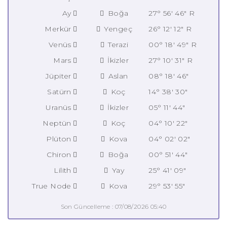
Ay
Boğa
27° 56' 46" R
Merkür
Yengeç
26° 12' 12" R
Venüs
Terazi
00° 18' 49" R
Mars
İkizler
27° 10' 31" R
Jüpiter
Aslan
08° 18' 46"
Satürn
Koç
14° 38' 30"
Uranüs
İkizler
05° 11' 44"
Neptün
Koç
04° 10' 22"
Plüton
Kova
04° 02' 02"
Chiron
Boğa
00° 51' 44"
Lilith
Yay
25° 41' 09"
True Node
Kova
29° 53' 55"
Son Güncelleme : 07/08/2026 05:40