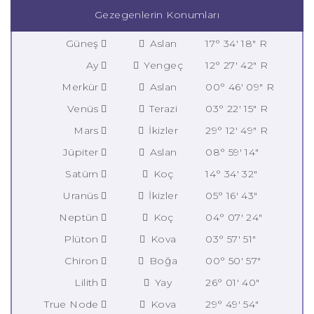
Gezegenlerin Konumları
Güneş
Aslan
17° 34' 18" R
Ay
Yengeç
12° 27' 42" R
Merkür
Aslan
00° 46' 09" R
Venüs
Terazi
03° 22' 15" R
Mars
İkizler
29° 12' 49" R
Jüpiter
Aslan
08° 59' 14"
Satürn
Koç
14° 34' 32"
Uranüs
İkizler
05° 16' 43"
Neptün
Koç
04° 07' 24"
Plüton
Kova
03° 57' 51"
Chiron
Boğa
00° 50' 57"
Lilith
Yay
26° 01' 40"
True Node
Kova
29° 49' 54"