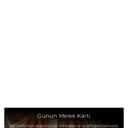
Günün Melek Kartı
Meleklerinizi düşünün ve onlardan arzu ettiğiniz konuda