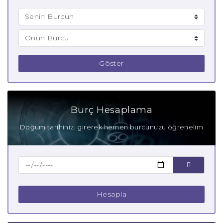
Göster
Burç Hesaplama
Doğum tarihinizi girerek hemen burcunuzu öğrenelim
Hesapla