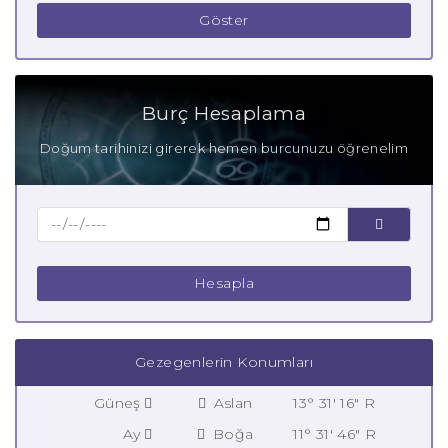
Göster
Burç Hesaplama
Doğum tarihinizi girerek hemen burcunuzu öğrenelim
Hesapla
Gezegenlerin Konumları
Güneş
Aslan
13° 31' 16" R
Ay
Boğa
11° 31' 46" R