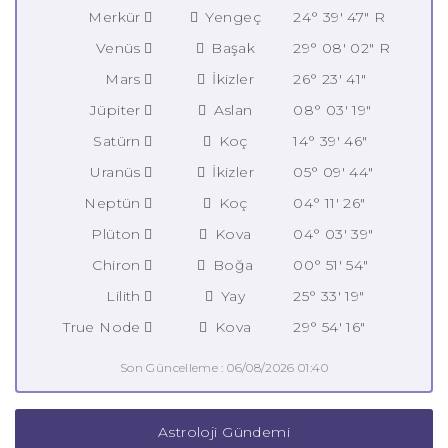
Merkür
Yengeç
24° 39' 47" R
Venüs
Başak
29° 08' 02" R
Mars
İkizler
26° 23' 41"
Jüpiter
Aslan
08° 03' 19"
Satürn
Koç
14° 39' 46"
Uranüs
İkizler
05° 09' 44"
Neptün
Koç
04° 11' 26"
Plüton
Kova
04° 03' 39"
Chiron
Boğa
00° 51' 54"
Lilith
Yay
25° 33' 19"
True Node
Kova
29° 54' 16"
Son Güncelleme : 06/08/2026 01:40
Astroloji Gündemi