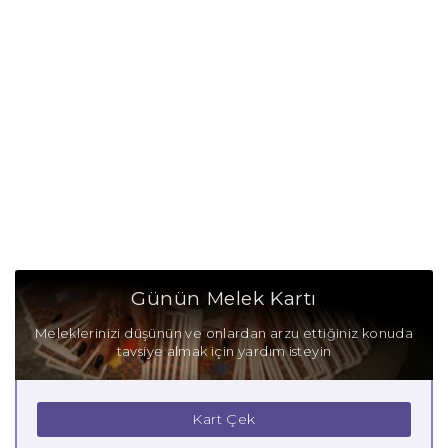
Günün Melek Kartı
Meleklerinizi düşünün ve onlardan arzu ettiğiniz konuda
tavsiye almak için yardım isteyin
Kart Çek