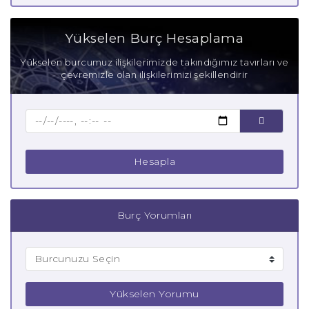
Yükselen Burç Hesaplama
Yükselen burcumuz ilişkilerimizde takındığımız tavırları ve
çevremizle olan ilişkilerimizi şekillendirir
Hesapla
Burç Yorumları
Yükselen Yorumu