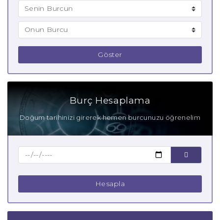
Göster
Burç Hesaplama
Doğum tarihinizi girerek hemen burcunuzu öğrenelim
Hesapla