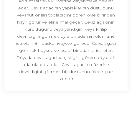
korumasi veya kuvvetine dayanmaya delalet
eder. Ceviz agacinin yapraklarinin düstügünü
veyahut onlari topladigini gören öyle birinden
hayir görür ve eline mal geçer. Ceviz agacinin
kuruldugunu veya yandigini veya kirilip
devrildigini görmek öyle bir adamin ölümüne
isarettir. Bir baska rivayete görede: Ceviz agaci
görmek huysuz ve asabi bir adama isarettir.
Rüyada ceviz agacina çiktigini gören böyle bir
adamla dost olur. Ceviz agacinin üzerine
devrildigini görmek bir dostunun ölecegine
isarettir.