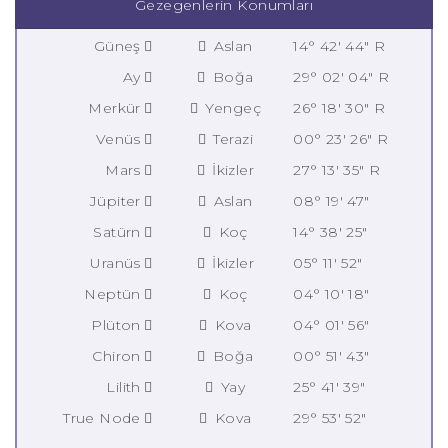
Gezegenlerin Konumları
Güneş
Aslan
14° 42' 44" R
Ay
Boğa
29° 02' 04" R
Merkür
Yengeç
26° 18' 30" R
Venüs
Terazi
00° 23' 26" R
Mars
İkizler
27° 13' 35" R
Jüpiter
Aslan
08° 19' 47"
Satürn
Koç
14° 38' 25"
Uranüs
İkizler
05° 11' 52"
Neptün
Koç
04° 10' 18"
Plüton
Kova
04° 01' 56"
Chiron
Boğa
00° 51' 43"
Lilith
Yay
25° 41' 39"
True Node
Kova
29° 53' 52"