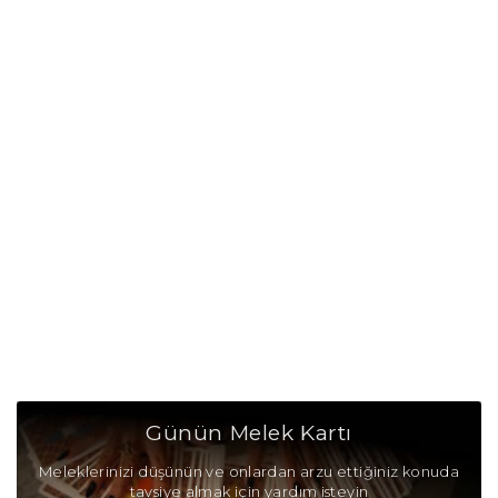
Günün Melek Kartı
Meleklerinizi düşünün ve onlardan arzu ettiğiniz konuda
tavsiye almak için yardım isteyin