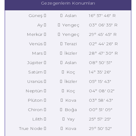
Gezegenlerin Konumları
Güneş
Aslan
16° 57' 46" R
Ay
Yengeç
03° 06' 35" R
Merkür
Yengeç
29° 45' 45" R
Venüs
Terazi
02° 44' 26" R
Mars
İkizler
28° 47' 30" R
Jüpiter
Aslan
08° 50' 51"
Satürn
Koç
14° 35' 26"
Uranüs
İkizler
05° 15' 43"
Neptün
Koç
04° 08' 02"
Plüton
Kova
03° 58' 43"
Chiron
Boğa
00° 51' 09"
Lilith
Yay
25° 57' 25"
True Node
Kova
29° 50' 52"