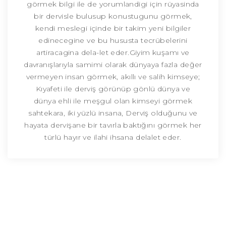
görmek bilgi ile de yorumlandigi için rüyasinda
bir dervisle bulusup konustugunu görmek,
kendi meslegi içinde bir takim yeni bilgiler
edinecegine ve bu hususta tecrübelerini
artiracagina dela-let eder.Giyim kuşamı ve
davranışlarıyla samimi olarak dünyaya fazla değer
vermeyen insan görmek, akıllı ve salih kimseye;
Kıyafeti ile derviş görünüp gönlü dünya ve
dünya ehli ile meşgul olan kimseyi görmek
sahtekara, iki yüzlü insana, Derviş olduğunu ve
hayata dervişane bir tavırla baktığını görmek her
türlü hayır ve ilahi ihsana delalet eder.