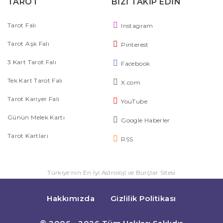
TAROT
BİZİ TAKİP EDİN
Tarot Falı
Instagram
Tarot Aşk Falı
Pinterest
3 Kart Tarot Falı
Facebook
Tek Kart Tarot Falı
X.com
Tarot Kariyer Falı
YouTube
Günün Melek Kartı
Google Haberler
Tarot Kartları
RSS
Türkiye'nin En İyi Astroloji ve Burçlar Sitesi
Hakkımızda
Gizlilik Politikası