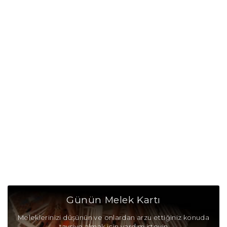
Günün Melek Kartı
Meleklerinizi düşünün ve onlardan arzu ettiğiniz konuda
tavsiye almak için yardım isteyin