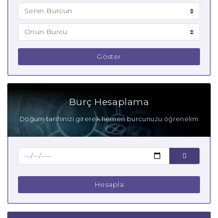
Göster
Burç Hesaplama
Doğum tarihinizi girerek hemen burcunuzu öğrenelim
Hesapla