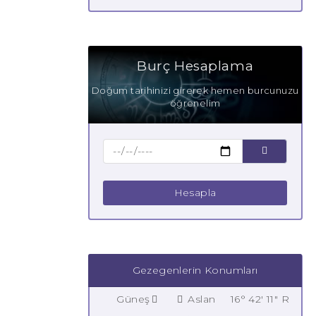
Burç Hesaplama
Doğum tarihinizi girerek hemen burcunuzu
öğrenelim
Hesapla
Gezegenlerin Konumları
Güneş
Aslan
16° 42' 11" R