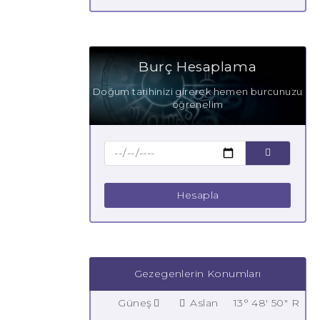
Burç Hesaplama
Doğum tarihinizi girerek hemen burcunuzu
öğrenelim
Hesapla
Gezegenlerin Konumları
Güneş
Aslan
13° 48' 50" R