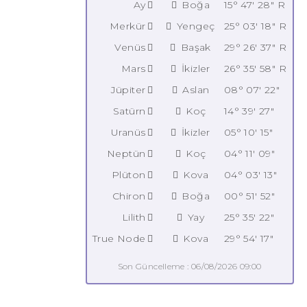
Ay
Boğa
15° 47' 28" R
Merkür
Yengeç
25° 03' 18" R
Venüs
Başak
29° 26' 37" R
Mars
İkizler
26° 35' 58" R
Jüpiter
Aslan
08° 07' 22"
Satürn
Koç
14° 39' 27"
Uranüs
İkizler
05° 10' 15"
Neptün
Koç
04° 11' 09"
Plüton
Kova
04° 03' 13"
Chiron
Boğa
00° 51' 52"
Lilith
Yay
25° 35' 22"
True Node
Kova
29° 54' 17"
Son Güncelleme : 06/08/2026 09:00