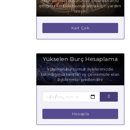
Meleklerinizi düşünün ve onlardan arzu
ettiğiniz konuda tavsiye almak için yardım
isteyin
Kart Çek
Yükselen Burç Hesaplama
Yükselen burcumuz ilişkilerimizde
takındığımız tavırları ve çevremizle olan
ilişkilerimizi şekillendirir
Hesapla