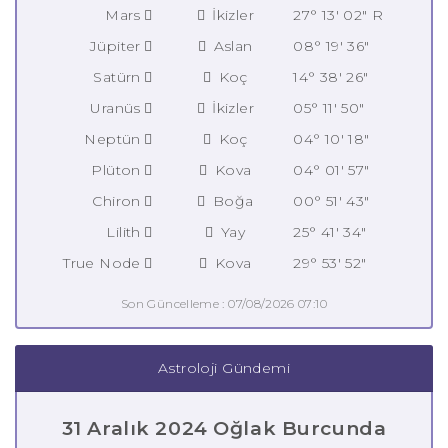
Mars
İkizler
27° 13' 02" R
Jüpiter
Aslan
08° 19' 36"
Satürn
Koç
14° 38' 26"
Uranüs
İkizler
05° 11' 50"
Neptün
Koç
04° 10' 18"
Plüton
Kova
04° 01' 57"
Chiron
Boğa
00° 51' 43"
Lilith
Yay
25° 41' 34"
True Node
Kova
29° 53' 52"
Son Güncelleme : 07/08/2026 07:10
Astroloji Gündemi
31 Aralık 2024 Oğlak Burcunda