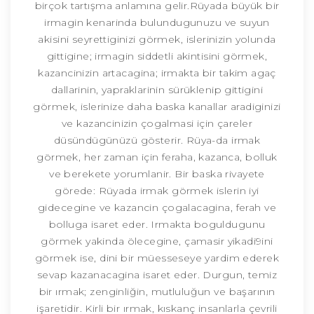
birçok tartışma anlamına gelir.Rüyada büyük bir
irmagin kenarinda bulundugunuzu ve suyun
akisini seyrettiginizi görmek, islerinizin yolunda
gittigine; irmagin siddetli akintisini görmek,
kazancinizin artacagina; irmakta bir takim agaç
dallarinin, yapraklarinin sürüklenip gittigini
görmek, islerinize daha baska kanallar aradiginizi
ve kazancinizin çogalmasi için çareler
düsündügünüzü gösterir. Rüya-da irmak
görmek, her zaman için feraha, kazanca, bolluk
ve berekete yorumlanir. Bir baska rivayete
görede: Rüyada irmak görmek islerin iyi
gidecegine ve kazancin çogalacagina, ferah ve
bolluga isaret eder. Irmakta boguldugunu
görmek yakinda ölecegine, çamasir yikadi9ini
görmek ise, dini bir müesseseye yardim ederek
sevap kazanacagina isaret eder. Durgun, temiz
bir ırmak; zenginliğin, mutluluğun ve başarının
işaretidir. Kirli bir ırmak, kıskanç insanlarla çevrili