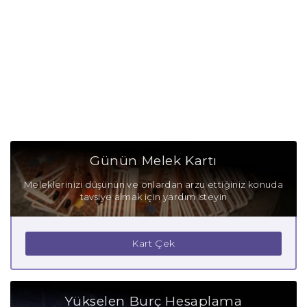
Günün Melek Kartı
Meleklerinizi düşünün ve onlardan arzu ettiğiniz konuda
tavsiye almak için yardım isteyin
Kart Çek
Yükselen Burç Hesaplama