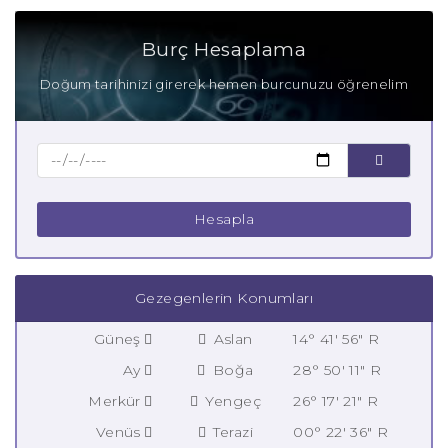
Burç Hesaplama
Doğum tarihinizi girerek hemen burcunuzu öğrenelim
Hesapla
Gezegenlerin Konumları
Güneş
Aslan
14° 41' 56" R
Ay
Boğa
28° 50' 11" R
Merkür
Yengeç
26° 17' 21" R
Venüs
Terazi
00° 22' 36" R