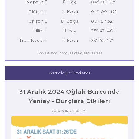
Neptün
Koç
04° 09' 27"
Plüton
Kova
04° 00' 42"
Chiron
Boğa
00° 51' 32"
Lilith
Yay
25° 47' 40"
True Node
Kova
29° 52' 57"
Son Güncelleme : 08/08/2026 05:00
Astroloji Gündemi
31 Aralık 2024 Oğlak Burcunda
Yeniay - Burçlara Etkileri
24 Aralık 2024, Salı