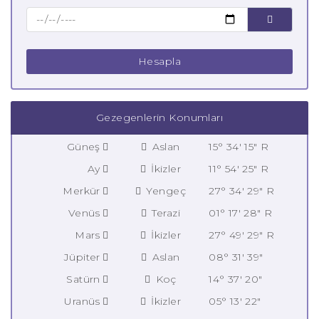
Hesapla
Gezegenlerin Konumları
Güneş
Aslan
15° 34' 15" R
Ay
İkizler
11° 54' 25" R
Merkür
Yengeç
27° 34' 29" R
Venüs
Terazi
01° 17' 28" R
Mars
İkizler
27° 49' 29" R
Jüpiter
Aslan
08° 31' 39"
Satürn
Koç
14° 37' 20"
Uranüs
İkizler
05° 13' 22"