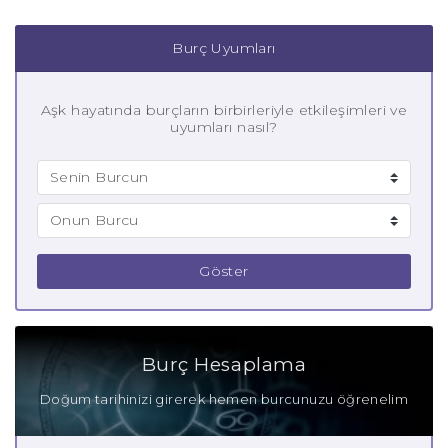
Burç Uyumları
Aşk hayatında burçların birbirleriyle etkileşimleri ve
uyumları nasıl?
Göster
Burç Hesaplama
Doğum tarihinizi girerek hemen burcunuzu öğrenelim