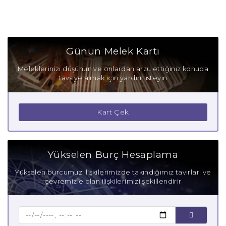
Günün Melek Kartı
Meleklerinizi düşünün ve onlardan arzu ettiğiniz konuda
tavsiye almak için yardım isteyin
Kart Çek
Yükselen Burç Hesaplama
Yükselen burcumuz ilişkilerimizde takındığımız tavırları ve
çevremizle olan ilişkilerimizi şekillendirir