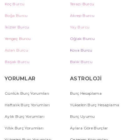
Koç Burcu
Terazi Burcu
Boğa Burcu
Akrep Burcu
İkizler Burcu
Yay Burcu
Yengeç Burcu
Oğlak Burcu
Aslan Burcu
Kova Burcu
Başak Burcu
Balık Burcu
YORUMLAR
ASTROLOJİ
Günlük Burç Yorumları
Burç Hesaplama
Haftalık Burç Yorumları
Yükselen Burç Hesaplama
Aylık Burç Yorumları
Burç Uyumu
Yıllık Burç Yorumları
Aylara Göre Burçlar
Yükselen Burç Yorumları
Gezegen Konumları