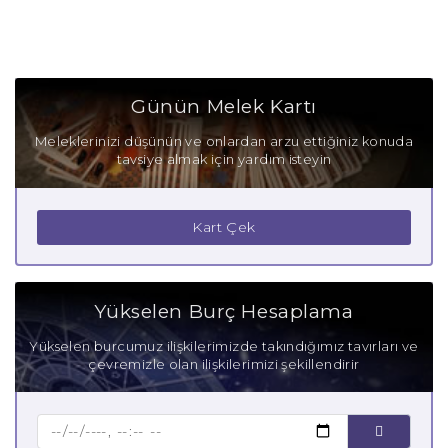
Günün Melek Kartı
Meleklerinizi düşünün ve onlardan arzu ettiğiniz konuda
tavsiye almak için yardım isteyin
Kart Çek
Yükselen Burç Hesaplama
Yükselen burcumuz ilişkilerimizde takındığımız tavırları ve
çevremizle olan ilişkilerimizi şekillendirir