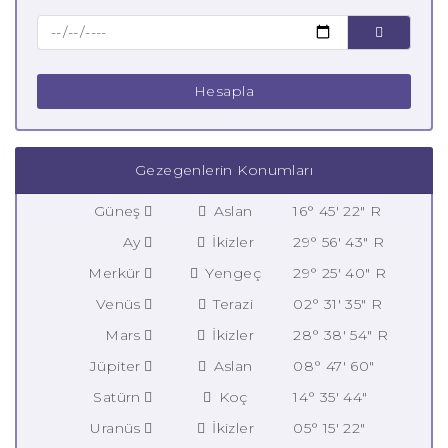
Hesapla
Gezegenlerin Konumları
Güneş
Aslan
16° 45' 22" R
Ay
İkizler
29° 56' 43" R
Merkür
Yengeç
29° 25' 40" R
Venüs
Terazi
02° 31' 35" R
Mars
İkizler
28° 38' 54" R
Jüpiter
Aslan
08° 47' 60"
Satürn
Koç
14° 35' 44"
Uranüs
İkizler
05° 15' 22"