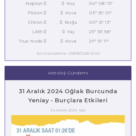
Neptün
Koç
04° 08' 15"
Plüton
Kova
03° 59' 01"
Chiron
Boğa
00° 51' 13"
Lilith
Yay
25° 55' 58"
True Node
Kova
29° 51' 11"
Son Güncelleme : 09/08/2026 10:40
Astroloji Gündemi
31 Aralık 2024 Oğlak Burcunda
Yeniay - Burçlara Etkileri
24 Aralık 2024, Salı