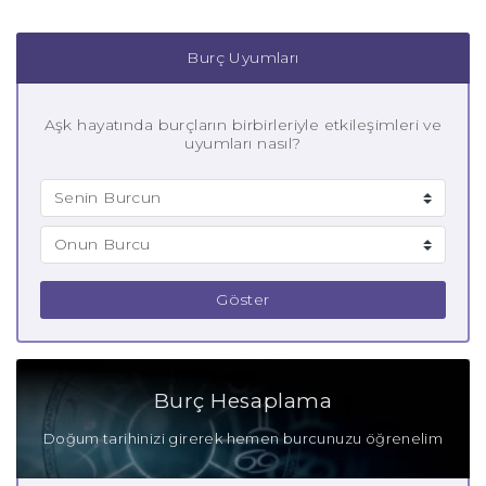
Burç Uyumları
Aşk hayatında burçların birbirleriyle etkileşimleri ve
uyumları nasıl?
Göster
Burç Hesaplama
Doğum tarihinizi girerek hemen burcunuzu öğrenelim