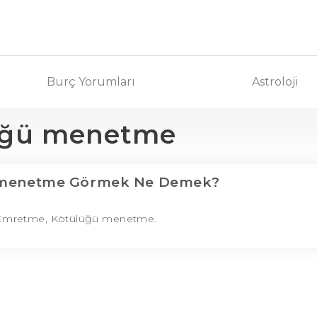
Burç Yorumları
Astroloji
üğü menetme
 menetme Görmek Ne Demek?
ği Emretme, Kötülüğü menetme.