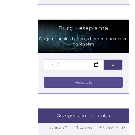
Burç Hesaplama
Doğum tarihinizi girerek hemen burcunuzu
öğrenelim
Hesapla
Gezegenlerin Konumları
Güneş
Aslan
15° 08' 17" R