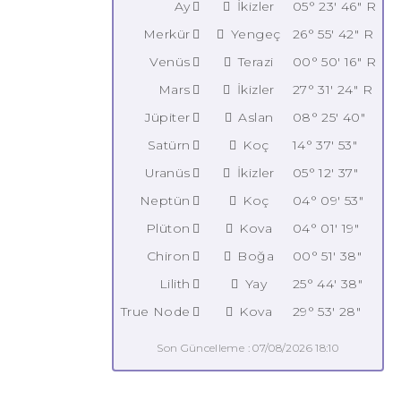
Ay
İkizler
05° 23' 46" R
Merkür
Yengeç
26° 55' 42" R
Venüs
Terazi
00° 50' 16" R
Mars
İkizler
27° 31' 24" R
Jüpiter
Aslan
08° 25' 40"
Satürn
Koç
14° 37' 53"
Uranüs
İkizler
05° 12' 37"
Neptün
Koç
04° 09' 53"
Plüton
Kova
04° 01' 19"
Chiron
Boğa
00° 51' 38"
Lilith
Yay
25° 44' 38"
True Node
Kova
29° 53' 28"
Son Güncelleme : 07/08/2026 18:10