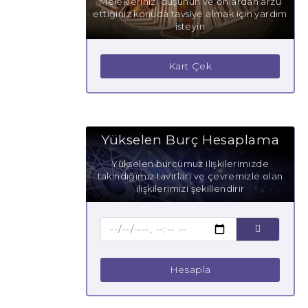
Meleklerinizi düşünün ve onlardan arzu
ettiğiniz konuda tavsiye almak için yardım
isteyin
Kart Çek
Yükselen Burç Hesaplama
Yükselen burcumuz ilişkilerimizde
takındığımız tavırları ve çevremizle olan
ilişkilerimizi şekillendirir
Hesapla