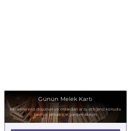
Günün Melek Kartı
Meleklerinizi düşünün ve onlardan arzu ettiğiniz konuda
tavsiye almak için yardım isteyin