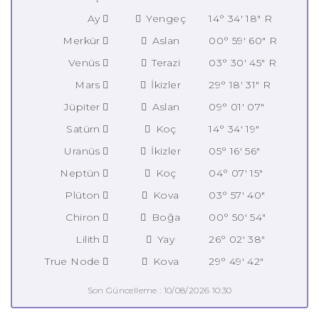
Ay
Yengeç
14° 34' 18" R
Merkür
Aslan
00° 59' 60" R
Venüs
Terazi
03° 30' 45" R
Mars
İkizler
29° 18' 31" R
Jüpiter
Aslan
09° 01' 07"
Satürn
Koç
14° 34' 19"
Uranüs
İkizler
05° 16' 56"
Neptün
Koç
04° 07' 15"
Plüton
Kova
03° 57' 40"
Chiron
Boğa
00° 50' 54"
Lilith
Yay
26° 02' 38"
True Node
Kova
29° 49' 42"
Son Güncelleme : 10/08/2026 10:30