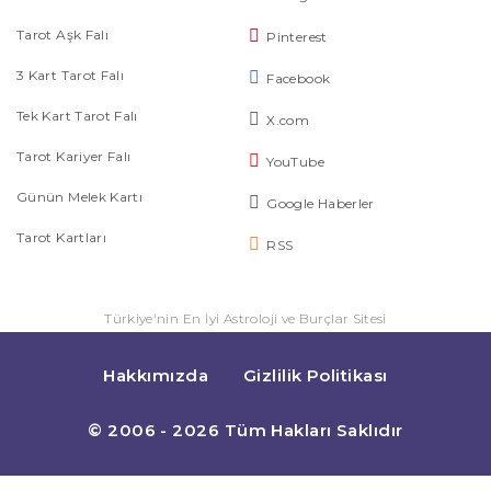
Tarot Aşk Falı
Pinterest
3 Kart Tarot Falı
Facebook
Tek Kart Tarot Falı
X.com
Tarot Kariyer Falı
YouTube
Günün Melek Kartı
Google Haberler
Tarot Kartları
RSS
Türkiye'nin En İyi Astroloji ve Burçlar Sitesi
Hakkımızda
Gizlilik Politikası
© 2006 - 2026 Tüm Hakları Saklıdır