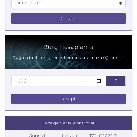
Göster
Burç Hesaplama
Doğum tarihinizi girerek hemen burcunuzu öğrenelim
Hesapla
Gezegenlerin Konumları
Güneş
Aslan
17° 42' 32" R