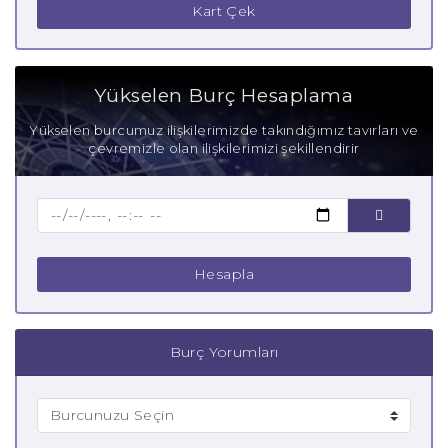
Kart Çek
Yükselen Burç Hesaplama
Yükselen burcumuz ilişkilerimizde takındığımız tavırları ve
çevremizle olan ilişkilerimizi şekillendirir
Hesapla
Burç Yorumları