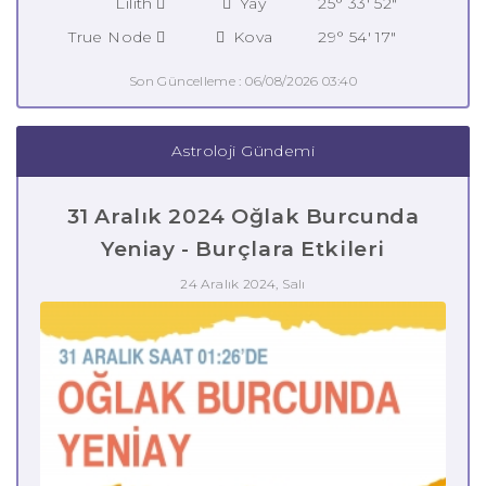
Lilith
Yay
25° 33' 52"
True Node
Kova
29° 54' 17"
Son Güncelleme : 06/08/2026 03:40
Astroloji Gündemi
31 Aralık 2024 Oğlak Burcunda
Yeniay - Burçlara Etkileri
24 Aralık 2024, Salı