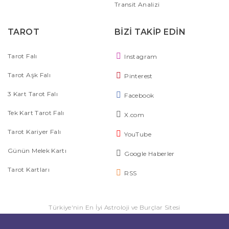
Transit Analizi
TAROT
BİZİ TAKİP EDİN
Tarot Falı
Instagram
Tarot Aşk Falı
Pinterest
3 Kart Tarot Falı
Facebook
Tek Kart Tarot Falı
X.com
Tarot Kariyer Falı
YouTube
Günün Melek Kartı
Google Haberler
Tarot Kartları
RSS
Türkiye'nin En İyi Astroloji ve Burçlar Sitesi