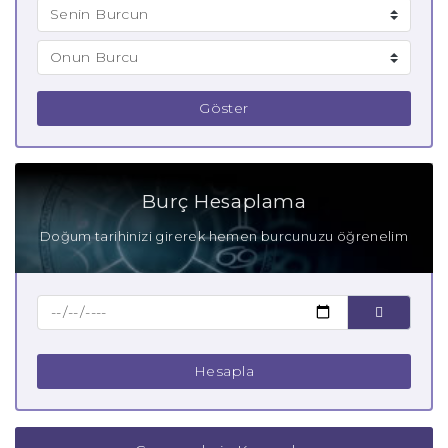
Göster
Burç Hesaplama
Doğum tarihinizi girerek hemen burcunuzu öğrenelim
Hesapla