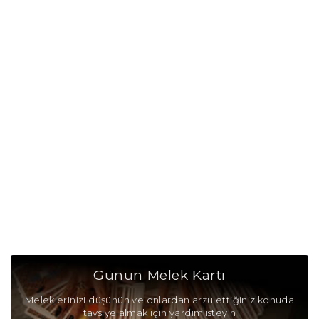
Günün Melek Kartı
Meleklerinizi düşünün ve onlardan arzu ettiğiniz konuda
tavsiye almak için yardım isteyin