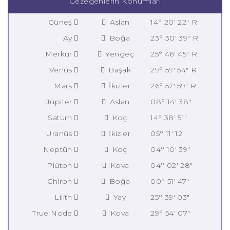
Gezegenlerin Konumları
Güneş
Aslan
14° 20' 22" R
Ay
Boğa
23° 30' 39" R
Merkür
Yengeç
25° 46' 45" R
Venüs
Başak
29° 59' 54" R
Mars
İkizler
26° 57' 59" R
Jüpiter
Aslan
08° 14' 38"
Satürn
Koç
14° 38' 51"
Uranüs
İkizler
05° 11' 12"
Neptün
Koç
04° 10' 39"
Plüton
Kova
04° 02' 28"
Chiron
Boğa
00° 51' 47"
Lilith
Yay
25° 39' 03"
True Node
Kova
29° 54' 07"