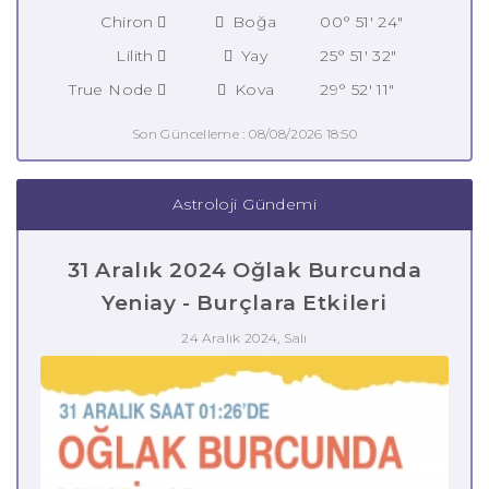
Chiron
Boğa
00° 51' 24"
Lilith
Yay
25° 51' 32"
True Node
Kova
29° 52' 11"
Son Güncelleme : 08/08/2026 18:50
Astroloji Gündemi
31 Aralık 2024 Oğlak Burcunda
Yeniay - Burçlara Etkileri
24 Aralık 2024, Salı