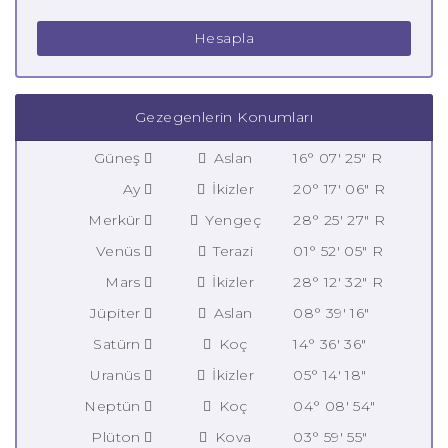
Hesapla
Gezegenlerin Konumları
Güneş
Aslan
16° 07' 25" R
Ay
İkizler
20° 17' 06" R
Merkür
Yengeç
28° 25' 27" R
Venüs
Terazi
01° 52' 05" R
Mars
İkizler
28° 12' 32" R
Jüpiter
Aslan
08° 39' 16"
Satürn
Koç
14° 36' 36"
Uranüs
İkizler
05° 14' 18"
Neptün
Koç
04° 08' 54"
Plüton
Kova
03° 59' 55"