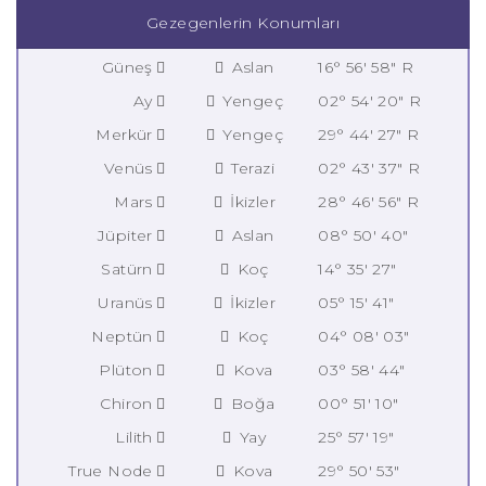
Gezegenlerin Konumları
Güneş
Aslan
16° 56' 58" R
Ay
Yengeç
02° 54' 20" R
Merkür
Yengeç
29° 44' 27" R
Venüs
Terazi
02° 43' 37" R
Mars
İkizler
28° 46' 56" R
Jüpiter
Aslan
08° 50' 40"
Satürn
Koç
14° 35' 27"
Uranüs
İkizler
05° 15' 41"
Neptün
Koç
04° 08' 03"
Plüton
Kova
03° 58' 44"
Chiron
Boğa
00° 51' 10"
Lilith
Yay
25° 57' 19"
True Node
Kova
29° 50' 53"