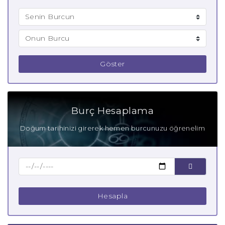
Göster
Burç Hesaplama
Doğum tarihinizi girerek hemen burcunuzu öğrenelim
Hesapla