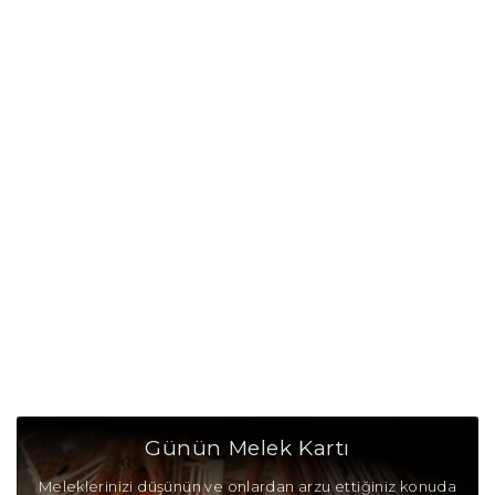
Günün Melek Kartı
Meleklerinizi düşünün ve onlardan arzu ettiğiniz konuda